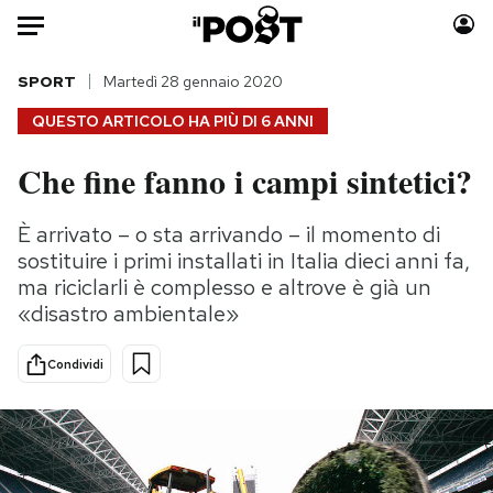
Auto
SPORT
Martedì 28 gennaio 2020
QUESTO ARTICOLO HA PIÙ DI
6 ANNI
HOME
Che fine fanno i campi sintetici?
Italia
Moda
Mondo
Libri
È arrivato – o sta arrivando – il momento di
Politica
Consumismi
sostituire i primi installati in Italia dieci anni fa,
Tecnologia
Storie/Idee
ma riciclarli è complesso e altrove è già un
«disastro ambientale»
Internet
Ok Boomer!
Scienza
Media
Condividi
Cultura
Europa
Economia
Altrecose
Sport
Mondiali calcio 2026