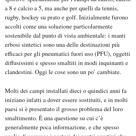
Notifiche mobile
a 8 e calcio a 5, ma anche per quelli da tennis,
Regala il Post
rugby, hockey su prato e golf. Inizialmente furono
Hai bisogno di aiuto?
accolti come una soluzione particolarmente
Esci
sostenibile dal punto di vista ambientale: i manti
erbosi sintetici sono una delle destinazioni più
efficaci per gli pneumatici fuori uso (PFU), oggetti
diffusissimi e spesso smaltiti in modi inquinanti e
clandestini. Oggi le cose sono un po’ cambiate.
Molti dei campi installati dieci o quindici anni fa
iniziano infatti a dover essere sostituiti, e in molti
paesi si è presentato il grosso problema del loro
smaltimento. È una questione su cui c’è
generalmente poca informazione, e che spesso