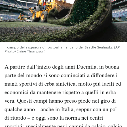
PODCAST
NEWSLETTER
Il campo della squadra di football americano dei Seattle Seahawks. (AP
I MIEI PREFERITI
Photo/Elaine Thompson)
A partire dall’inizio degli anni Duemila, in buona
SHOP
parte del mondo si sono cominciati a diffondere i
manti sportivi di erba sintetica, molto più facili ed
CALENDARIO
economici da mantenere rispetto a quelli in erba
vera. Questi campi hanno preso piede nel giro di
AREA PERSONALE
qualche anno – anche in Italia, seppur con un po’
di ritardo – e oggi sono la norma nei centri
Area Personale
Newsletter
sportivi: specialmente per i campi da calcio, calcio