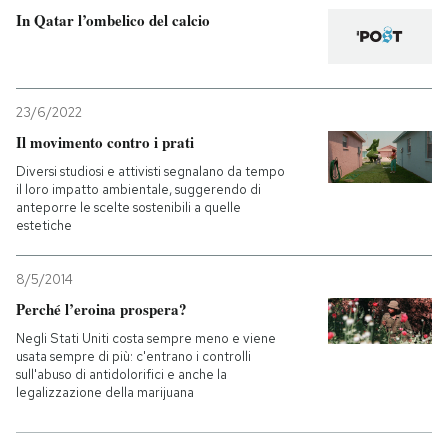
In Qatar l’ombelico del calcio
PODCAST
NEWSLETTER
23/6/2022
Il movimento contro i prati
Diversi studiosi e attivisti segnalano da tempo
I MIEI PREFERITI
il loro impatto ambientale, suggerendo di
anteporre le scelte sostenibili a quelle
estetiche
SHOP
8/5/2014
CALENDARIO
Perché l’eroina prospera?
Negli Stati Uniti costa sempre meno e viene
usata sempre di più: c'entrano i controlli
AREA PERSONALE
sull'abuso di antidolorifici e anche la
legalizzazione della marijuana
Entra