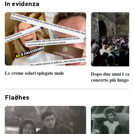
In evidenza
Le creme solari spiegate male
Dopo due anni è camb
concerto più lungo d
Fla
hes