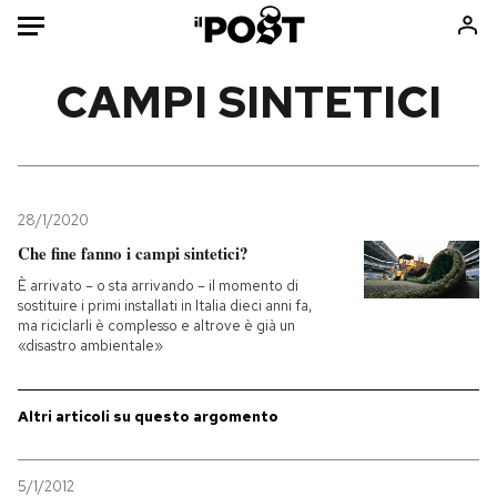
Auto
CAMPI SINTETICI
HOME
Italia
Moda
Mondo
Libri
28/1/2020
Politica
Consumismi
Che fine fanno i campi sintetici?
Tecnologia
Storie/Idee
È arrivato – o sta arrivando – il momento di
sostituire i primi installati in Italia dieci anni fa,
Internet
Ok Boomer!
ma riciclarli è complesso e altrove è già un
Scienza
Media
«disastro ambientale»
Cultura
Europa
Economia
Altrecose
Altri articoli su questo argomento
Sport
Mondiali calcio 2026
5/1/2012