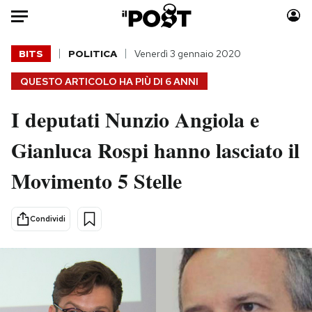
Auto
BITS
POLITICA
Venerdì 3 gennaio 2020
QUESTO ARTICOLO HA PIÙ DI
6 ANNI
HOME
I deputati Nunzio Angiola e
Italia
Moda
Mondo
Libri
Gianluca Rospi hanno lasciato il
Politica
Consumismi
Movimento 5 Stelle
Tecnologia
Storie/Idee
Internet
Ok Boomer!
Scienza
Media
Condividi
Cultura
Europa
Economia
Altrecose
Sport
Mondiali calcio 2026