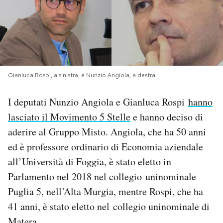
PODCAST
NEWSLETTER
Gianluca Rospi, a sinistra, e Nunzio Angiola, a destra
I MIEI PREFERITI
I deputati Nunzio Angiola e Gianluca Rospi
hanno
lasciato il Movimento 5 Stelle
e hanno deciso di
SHOP
aderire al Gruppo Misto. Angiola, che ha 50 anni
ed è professore ordinario di Economia aziendale
CALENDARIO
all’Università di Foggia, è stato eletto in
Parlamento nel 2018 nel collegio uninominale
AREA PERSONALE
Puglia 5, nell’Alta Murgia, mentre Rospi, che ha
41 anni, è stato eletto nel collegio uninominale di
Area Personale
Newsletter
Matera.