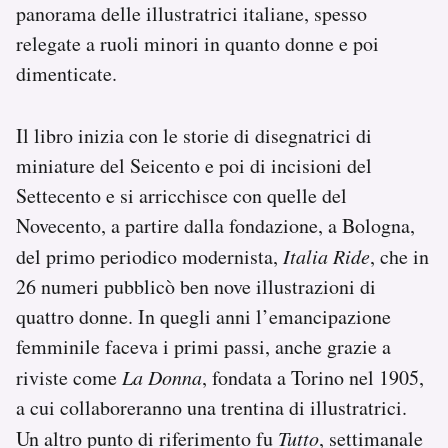
panorama delle illustratrici italiane, spesso
Notifiche mobile
relegate a ruoli minori in quanto donne e poi
Regala il Post
Hai bisogno di aiuto?
dimenticate.
Esci
Il libro inizia con le storie di disegnatrici di
miniature del Seicento e poi di incisioni del
Settecento e si arricchisce con quelle del
Novecento, a partire dalla fondazione, a Bologna,
del primo periodico modernista,
Italia Ride
, che in
26 numeri pubblicò ben nove illustrazioni di
quattro donne. In quegli anni l’emancipazione
femminile faceva i primi passi, anche grazie a
riviste come
La Donna
, fondata a Torino nel 1905,
a cui collaboreranno una trentina di illustratrici.
Un altro punto di riferimento fu
Tutto
, settimanale