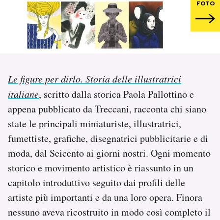
FOTO
PODCAST
NEWSLETTER
Le figure per dirlo. Storia delle illustratrici
I MIEI PREFERITI
italiane
, scritto dalla storica Paola Pallottino e
appena pubblicato da Treccani, racconta chi siano
SHOP
state le principali miniaturiste, illustratrici,
fumettiste, grafiche, disegnatrici pubblicitarie e di
CALENDARIO
moda, dal Seicento ai giorni nostri. Ogni momento
storico e movimento artistico è riassunto in un
capitolo introduttivo seguito dai profili delle
AREA PERSONALE
artiste più importanti e da una loro opera. Finora
Area Personale
nessuno aveva ricostruito in modo così completo il
Newsletter