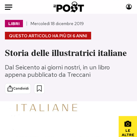
Auto
LIBRI
Mercoledì 18 dicembre 2019
QUESTO ARTICOLO HA PIÙ DI
6 ANNI
HOME
Storia delle illustratrici italiane
Italia
Moda
Mondo
Libri
Dal Seicento ai giorni nostri, in un libro
Politica
Consumismi
appena pubblicato da Treccani
Tecnologia
Storie/Idee
Internet
Ok Boomer!
Condividi
Scienza
Media
Cultura
Europa
Economia
Altrecose
Sport
Mondiali calcio 2026
LE
ALTRE