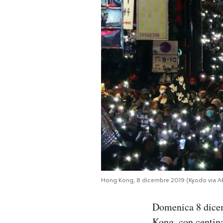
PODCAST
NEWSLETTER
I MIEI PREFERITI
SHOP
CALENDARIO
Hong Kong, 8 dicembre 2019 (Kyodo via A
AREA PERSONALE
Domenica 8 dic
Area Personale
Newsletter
Kong, con centina