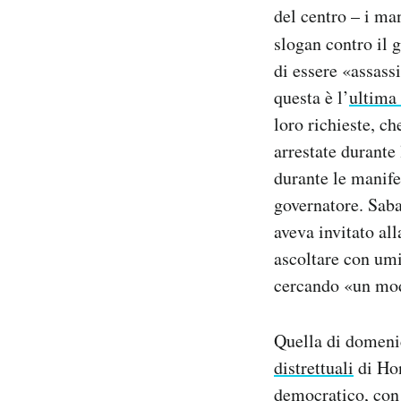
del centro – i man
slogan contro il 
di essere «assass
questa è l’
ultima
loro richieste, ch
arrestate durante
durante le manife
governatore. Saba
aveva invitato al
ascoltare con umil
cercando «un modo
Quella di domeni
distrettuali
di Hon
democratico, con 