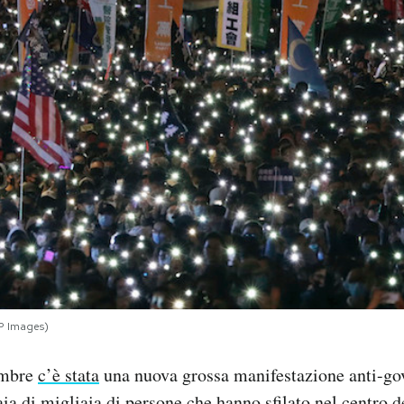
P Images)
embre
c’è stata
una nuova grossa manifestazione anti-go
ia di migliaia di persone che
hanno sfilato
nel centro de