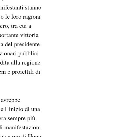
anifestanti stanno
o le loro ragioni
ro, tra cui a
ortante vittoria
ma del presidente
zionari pubblici
dita alla regione
i e proiettili di
e avrebbe
e l’inizio di una
 era sempre più
di manifestazioni
l governo di Hong