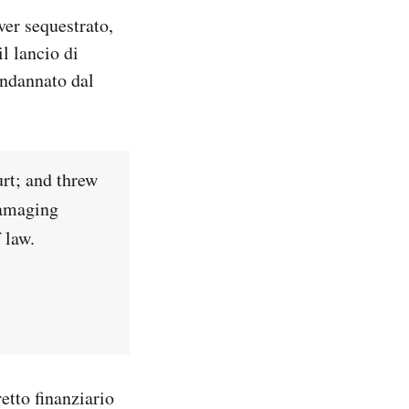
ver sequestrato,
il lancio di
ondannato dal
urt; and threw
damaging
 law.
retto finanziario