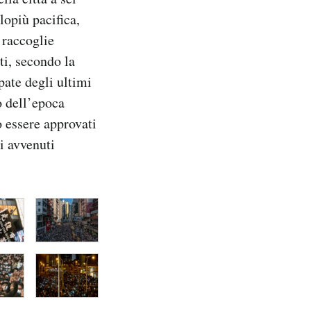
lopiù pacifica,
 raccoglie
i, secondo la
pate degli ultimi
o dell’epoca
o essere approvati
i avvenuti