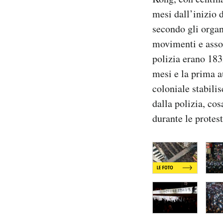
Notifiche mobile
mesi dall’inizio d
Regala il Post
secondo gli organ
Hai bisogno di aiuto?
movimenti e asso
Esci
polizia erano 183
mesi e la prima a
coloniale stabili
dalla polizia, co
durante le protest