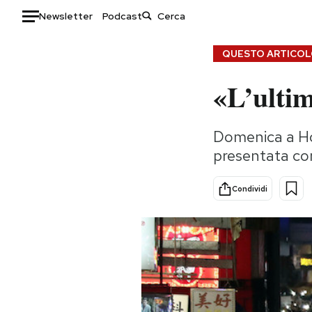
Newsletter
Podcast
Auto
QUESTO ARTICOLO
«L’ulti
HOME
Italia
Moda
Domenica a Hon
Mondo
Libri
presentata co
Politica
Consumismi
Tecnologia
Storie/Idee
Condividi
Internet
Ok Boomer!
Scienza
Media
Cultura
Europa
Economia
Altrecose
Sport
Mondiali calcio 2026