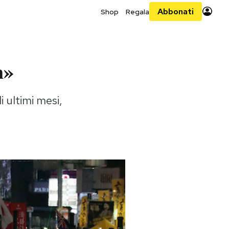
Abbonati
Shop
Regala
m»
 ultimi mesi,