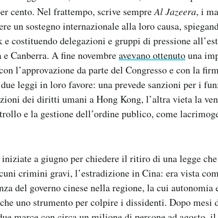
per cento. Nel frattempo, scrive sempre
Al Jazeera
, i m
ere un sostegno internazionale alla loro causa, spiegand
 e costituendo delegazioni e gruppi di pressione all’este
a e Canberra. A fine novembre
avevano ottenuto
una imp
, con l’approvazione da parte del Congresso e con la fir
ue leggi in loro favore: una prevede sanzioni per i fun
zioni dei diritti umani a Hong Kong, l’altra vieta la ven
trollo e la gestione dell’ordine publico, come lacrimogen
 iniziate a giugno per chiedere il ritiro di una legge ch
cuni crimini gravi, l’estradizione in Cina: era vista com
nza del governo cinese nella regione, la cui autonomia
 che uno strumento per colpire i dissidenti. Dopo mesi 
i due marce con circa un milione di persone ad agosto, i