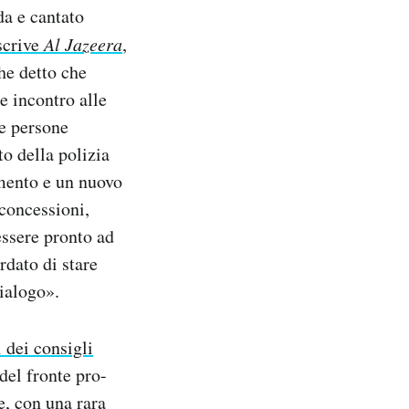
da e cantato
scrive
Al Jazeera
,
he detto che
e incontro alle
le persone
o della polizia
amento e un nuovo
 concessioni,
essere pronto ad
rdato di stare
ialogo».
 dei consigli
del fronte pro-
e, con una rara