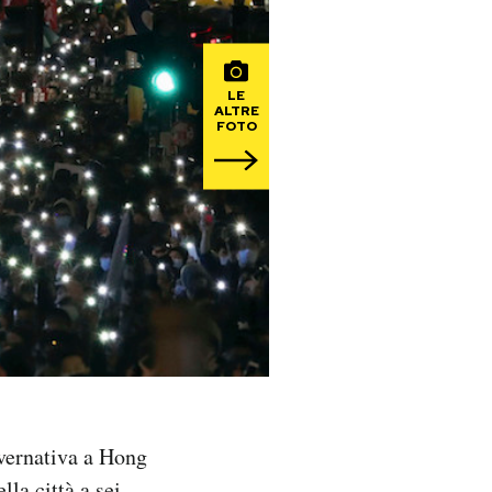
LE
ALTRE
FOTO
vernativa a Hong
lla città a sei