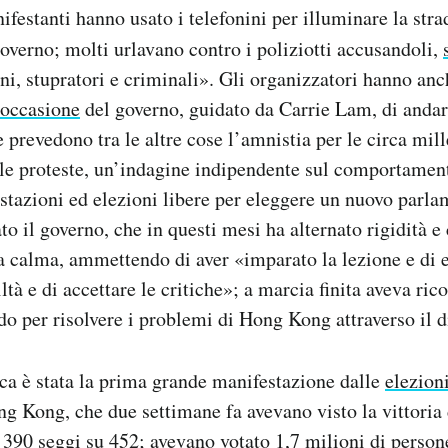
ifestanti hanno usato i telefonini per illuminare la stra
governo; molti urlavano contro i poliziotti accusandoli,
ini, stupratori e criminali». Gli organizzatori hanno anc
 occasione
del governo, guidato da Carrie Lam, di andar
e prevedono tra le altre cose l’amnistia per le circa mil
 le proteste, un’indagine indipendente sul comportament
stazioni ed elezioni libere per eleggere un nuovo parl
to il governo, che in questi mesi ha alternato rigidità e
la calma, ammettendo di aver «imparato la lezione e di 
tà e di accettare le critiche»; a marcia finita aveva rico
 per risolvere i problemi di Hong Kong attraverso il d
ca è stata la prima grande manifestazione dalle
elezioni
g Kong, che due settimane fa avevano visto la vittoria 
390 seggi su 452; avevano votato 1,7 milioni di person