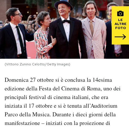
PODCAST
LE
ALTRE
FOTO
NEWSLETTER
I MIEI PREFERITI
(Vittorio Zunino Celotto/Getty Images)
SHOP
Domenica 27 ottobre si è conclusa la 14esima
edizione della Festa del Cinema di Roma, uno dei
CALENDARIO
principali festival di cinema italiani, che era
iniziata il 17 ottobre e si è tenuta all’Auditorium
AREA PERSONALE
Parco della Musica. Durante i dieci giorni della
Area Personale
manifestazione – iniziati con la proiezione di
Newsletter