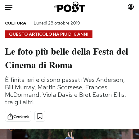
Auto
CULTURA
Lunedì 28 ottobre 2019
QUESTO ARTICOLO HA PIÙ DI
6 ANNI
HOME
Le foto più belle della Festa del
Italia
Moda
Cinema di Roma
Mondo
Libri
Politica
Consumismi
È finita ieri e ci sono passati Wes Anderson,
Tecnologia
Storie/Idee
Bill Murray, Martin Scorsese, Frances
Internet
Ok Boomer!
McDormand, Viola Davis e Bret Easton Ellis,
Scienza
Media
tra gli altri
Cultura
Europa
Economia
Altrecose
Condividi
Sport
Mondiali calcio 2026