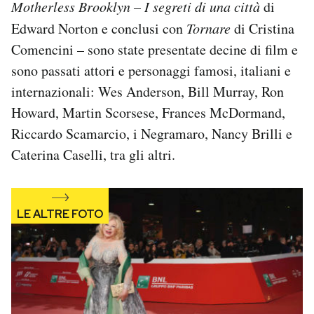
Motherless Brooklyn – I segreti di una città
di
Notifiche mobile
Edward Norton e conclusi con
Tornare
di Cristina
Regala il Post
Comencini – sono state presentate decine di film e
Hai bisogno di aiuto?
Esci
sono passati attori e personaggi famosi, italiani e
internazionali: Wes Anderson, Bill Murray, Ron
Howard, Martin Scorsese, Frances McDormand,
Riccardo Scamarcio, i Negramaro, Nancy Brilli e
Caterina Caselli, tra gli altri.