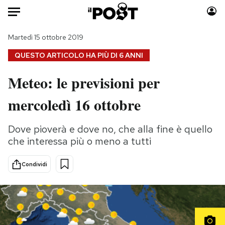
Auto
Martedì 15 ottobre 2019
QUESTO ARTICOLO HA PIÙ DI
6 ANNI
HOME
Meteo: le previsioni per
Italia
Moda
mercoledì 16 ottobre
Mondo
Libri
Politica
Consumismi
Dove pioverà e dove no, che alla fine è quello
Tecnologia
Storie/Idee
che interessa più o meno a tutti
Internet
Ok Boomer!
Scienza
Media
Condividi
Cultura
Europa
Economia
Altrecose
Sport
Mondiali calcio 2026