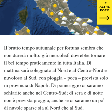
LE
ALTRE
PODCAST
FOTO
NEWSLETTER
I MIEI PREFERITI
Il brutto tempo autunnale per fortuna sembra che
non durerà molto: già mercoledì dovrebbe tornare
SHOP
il bel tempo praticamente in tutta Italia. Di
mattina sarà soleggiato al Nord e al Centro-Nord e
CALENDARIO
nuvoloso al Sud, con pioggia – poca – prevista solo
in provincia di Napoli. Di pomeriggio ci saranno
schiarite anche nel Centro-Sud; di sera e di notte
AREA PERSONALE
non è prevista pioggia, anche se ci saranno un po’
Area Personale
di nuvole sparse sia al Nord che al Sud.
Newsletter