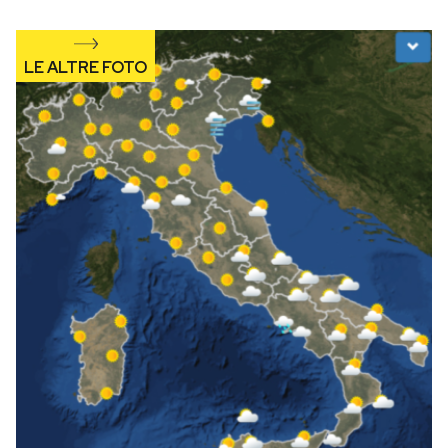
Notifiche mobile
Regala il Post
Hai bisogno di aiuto?
Esci