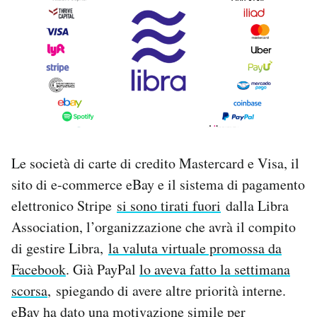
PODCAST
NEWSLETTER
I MIEI PREFERITI
Le società di carte di credito Mastercard e Visa, il
SHOP
sito di e-commerce eBay e il sistema di pagamento
elettronico Stripe
si sono tirati fuori
dalla Libra
CALENDARIO
Association, l’organizzazione che avrà il compito
di gestire Libra,
la valuta virtuale promossa da
AREA PERSONALE
Facebook
. Già PayPal
lo aveva fatto la settimana
scorsa
, spiegando di avere altre priorità interne.
Area Personale
eBay ha dato una motivazione simile per
Newsletter