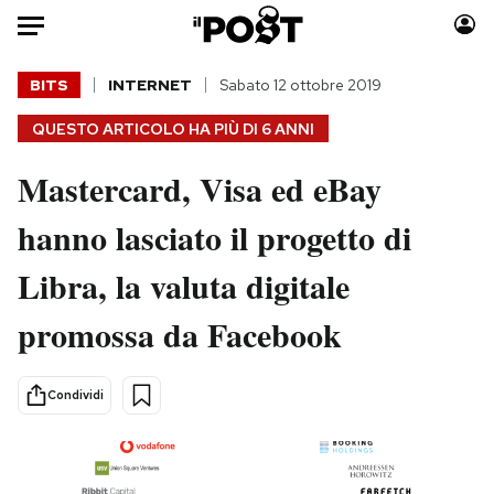
Auto
BITS
INTERNET
Sabato 12 ottobre 2019
QUESTO ARTICOLO HA PIÙ DI
6 ANNI
HOME
Mastercard, Visa ed eBay
Italia
Moda
Mondo
Libri
hanno lasciato il progetto di
Politica
Consumismi
Libra, la valuta digitale
Tecnologia
Storie/Idee
Internet
Ok Boomer!
promossa da Facebook
Scienza
Media
Cultura
Europa
Condividi
Economia
Altrecose
Sport
Mondiali calcio 2026