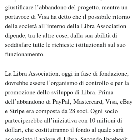
Notifiche mobile
giustificare l’abbandono del progetto, mentre un
Regala il Post
portavoce di Visa ha detto che il possibile ritorno
Hai bisogno di aiuto?
della società all’interno della Libra Association
Esci
dipende, tra le altre cose, dalla sua abilità di
soddisfare tutte le richieste istituzionali sul suo
funzionamento.
La Libra Association, oggi in fase di fondazione,
dovrebbe essere l’organismo di controllo e per la
promozione dello sviluppo di Libra. Prima
dell’abbandono di PayPal, Mastercard, Visa, eBay
e Stripe era composta da 28 soci. Ogni socio
parteciperebbe all’iniziativa con 10 milioni di
dollari, che costituiranno il fondo al quale sarà
agganciato il valore di Libra. Secondo Facebook –