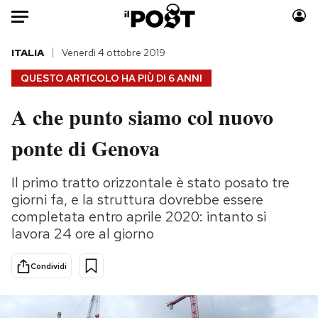
Auto
ITALIA
Venerdì 4 ottobre 2019
QUESTO ARTICOLO HA PIÙ DI
6 ANNI
HOME
A che punto siamo col nuovo
Italia
Moda
ponte di Genova
Mondo
Libri
Politica
Consumismi
Il primo tratto orizzontale è stato posato tre
Tecnologia
Storie/Idee
giorni fa, e la struttura dovrebbe essere
Internet
Ok Boomer!
completata entro aprile 2020: intanto si
Scienza
Media
lavora 24 ore al giorno
Cultura
Europa
Economia
Altrecose
Condividi
Sport
Mondiali calcio 2026