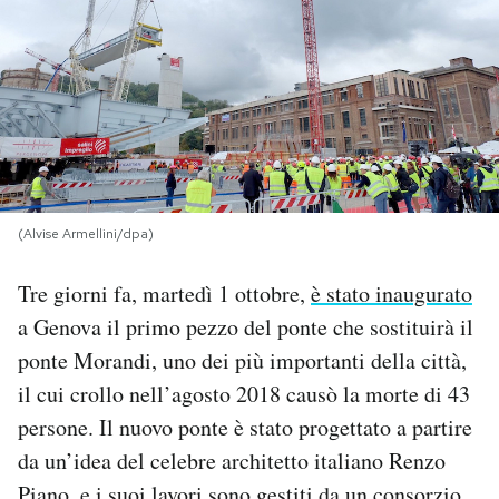
PODCAST
NEWSLETTER
I MIEI PREFERITI
(Alvise Armellini/dpa)
SHOP
Tre giorni fa, martedì 1 ottobre,
è stato inaugurato
a Genova il primo pezzo del ponte che sostituirà il
CALENDARIO
ponte Morandi, uno dei più importanti della città,
il cui crollo nell’agosto 2018 causò la morte di 43
AREA PERSONALE
persone. Il nuovo ponte è stato progettato a partire
da un’idea del celebre architetto italiano Renzo
Area Personale
Newsletter
Piano, e i suoi lavori sono gestiti da un consorzio