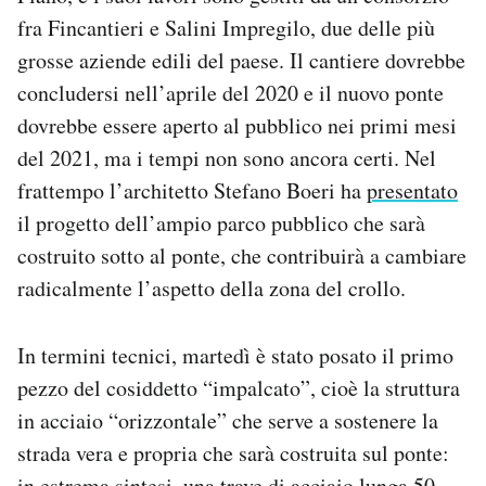
Notifiche mobile
fra Fincantieri e Salini Impregilo, due delle più
Regala il Post
grosse aziende edili del paese. Il cantiere dovrebbe
Hai bisogno di aiuto?
concludersi nell’aprile del 2020 e il nuovo ponte
Esci
dovrebbe essere aperto al pubblico nei primi mesi
del 2021, ma i tempi non sono ancora certi. Nel
frattempo l’architetto Stefano Boeri ha
presentato
il progetto dell’ampio parco pubblico che sarà
costruito sotto al ponte, che contribuirà a cambiare
radicalmente l’aspetto della zona del crollo.
In termini tecnici, martedì è stato posato il primo
pezzo del cosiddetto “impalcato”, cioè la struttura
in acciaio “orizzontale” che serve a sostenere la
strada vera e propria che sarà costruita sul ponte:
in estrema sintesi, una trave di acciaio lunga 50