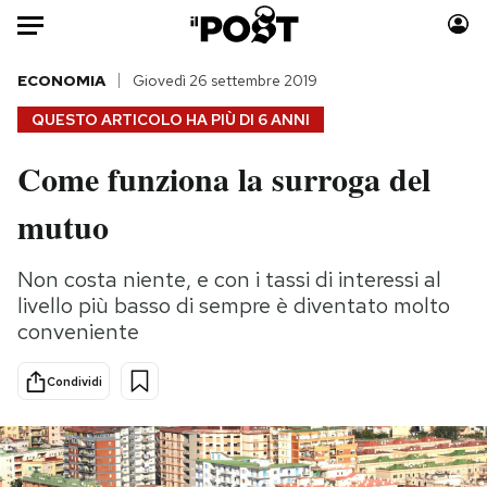
Auto
ECONOMIA
Giovedì 26 settembre 2019
QUESTO ARTICOLO HA PIÙ DI
6 ANNI
HOME
Come funziona la surroga del
Italia
Moda
mutuo
Mondo
Libri
Politica
Consumismi
Non costa niente, e con i tassi di interessi al
Tecnologia
Storie/Idee
livello più basso di sempre è diventato molto
Internet
Ok Boomer!
conveniente
Scienza
Media
Cultura
Europa
Condividi
Economia
Altrecose
Sport
Mondiali calcio 2026