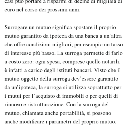
casi può portare a risparmi di decine di migliaia di
Notifiche mobile
euro nel corso dei prossimi anni.
Regala il Post
Hai bisogno di aiuto?
Surrogare un mutuo significa spostare il proprio
Esci
mutuo garantito da ipoteca da una banca a un’altra
che offre condizioni migliori, per esempio un tasso
di interesse più basso. La surroga permette di farlo
a costo zero: ogni spesa, comprese quelle notarili,
è infatti a carico degli istituti bancari. Visto che il
mutuo oggetto della surroga dev’essere garantito
da un’ipoteca, la surroga si utilizza soprattutto per
i mutui per l’acquisto di immobili o per quelli di
rinnovo e ristrutturazione. Con la surroga del
mutuo, chiamata anche portabilità, si possono
anche modificare i parametri del proprio mutuo.