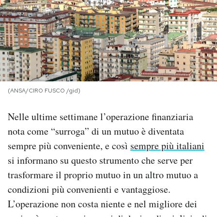
PODCAST
NEWSLETTER
I MIEI PREFERITI
(ANSA/CIRO FUSCO /gid)
Nelle ultime settimane l’operazione finanziaria
SHOP
nota come “surroga” di un mutuo è diventata
sempre più conveniente, e così
sempre più italiani
CALENDARIO
si informano su questo strumento che serve per
trasformare il proprio mutuo in un altro mutuo a
AREA PERSONALE
condizioni più convenienti e vantaggiose.
Area Personale
L’operazione non costa niente e nel migliore dei
Newsletter