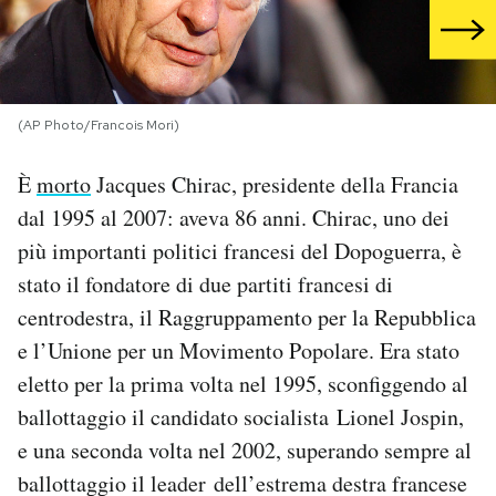
PODCAST
NEWSLETTER
(AP Photo/Francois Mori)
È
morto
Jacques Chirac, presidente della Francia
I MIEI PREFERITI
dal 1995 al 2007: aveva 86 anni. Chirac, uno dei
più importanti politici francesi del Dopoguerra, è
SHOP
stato il fondatore di due partiti francesi di
centrodestra, il Raggruppamento per la Repubblica
CALENDARIO
e l’Unione per un Movimento Popolare. Era stato
eletto per la prima volta nel 1995, sconfiggendo al
AREA PERSONALE
ballottaggio il candidato socialista Lionel Jospin,
e una seconda volta nel 2002, superando sempre al
Area Personale
ballottaggio il leader dell’estrema destra francese
Newsletter