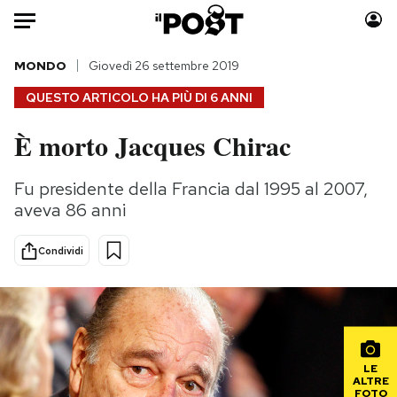
Auto
MONDO
Giovedì 26 settembre 2019
QUESTO ARTICOLO HA PIÙ DI
6 ANNI
HOME
È morto Jacques Chirac
Italia
Moda
Mondo
Libri
Fu presidente della Francia dal 1995 al 2007,
Politica
Consumismi
aveva 86 anni
Tecnologia
Storie/Idee
Internet
Ok Boomer!
Condividi
Scienza
Media
Cultura
Europa
Economia
Altrecose
Sport
Mondiali calcio 2026
LE
ALTRE
FOTO