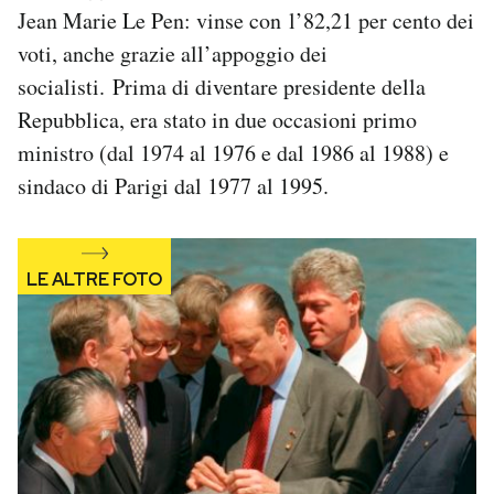
Jean Marie Le Pen: vinse con l’82,21 per cento dei
Notifiche mobile
Regala il Post
voti, anche grazie all’appoggio dei
Hai bisogno di aiuto?
socialisti. Prima di diventare presidente della
Esci
Repubblica, era stato in due occasioni primo
ministro (dal 1974 al 1976 e dal 1986 al 1988) e
sindaco di Parigi dal 1977 al 1995.