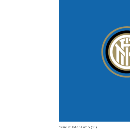
PODCAST
NEWSLETTER
I MIEI PREFERITI
SHOP
CALENDARIO
AREA PERSONALE
Area Personale
Newsletter
Serie A: Inter-Lazio (21)