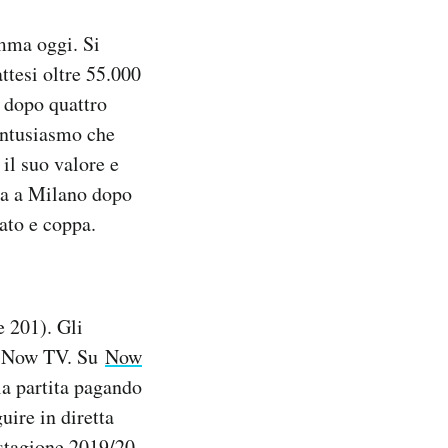
mma oggi. Si
ttesi oltre 55.000
, dopo quattro
’entusiasmo che
il suo valore e
va a Milano dopo
ato e coppa.
e 201). Gli
 e Now TV. Su
Now
a partita pagando
ire in diretta
stagione 2019/20.