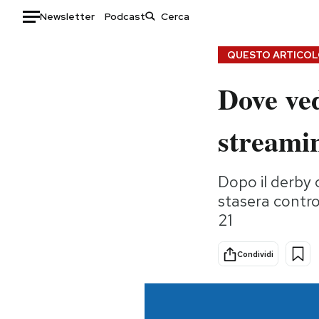
Newsletter
Podcast
Auto
QUESTO ARTICOLO
Dove ved
HOME
Italia
Moda
streami
Mondo
Libri
Politica
Consumismi
Dopo il derby c
Tecnologia
Storie/Idee
stasera contro 
Internet
Ok Boomer!
21
Scienza
Media
Cultura
Europa
Condividi
Economia
Altrecose
Sport
Mondiali calcio 2026