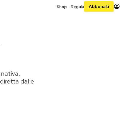
Abbonati
Shop
Regala
n
gnativa,
 diretta dalle