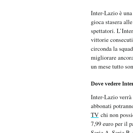
Notifiche mobile
Inter-Lazio è una
Regala il Post
Hai bisogno di aiuto?
gioca stasera all
Esci
spettatori. L’Int
vittorie consecut
circonda la squad
migliorare ancora
un mese tutto so
Dove vedere Inte
Inter-Lazio verrà
abbonati potrann
TV
chi non possi
7,99 euro per il 
Serie A, Serie B,