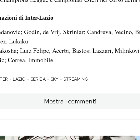
azioni di Inter-Lazio
anovic; Godin, de Vrij, Skriniar; Candreva, Vecino, Br
ez, Lukaku
akosha; Luiz Felipe, Acerbi, Bastos; Lazzari, Milinkovi
lic; Correa, Immobile
-
-
-
-
NTER
LAZIO
SERIE A
SKY
STREAMING
Mostra i commenti