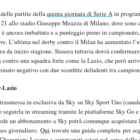
 delle partite della
quinta giornata di Serie A
in progra
e 21 allo stadio Giuseppe Meazza di Milano, dove sono a
er è ancora imbattuta e a punteggio pieno in campionato
ive. L’ultima nel derby contro il Milan ha aumentato l
ra da inizio stagione. Stasera tuttavia dovrà confermare 
 contro una squadra forte come la Lazio, che però arri
mmato negativo con due sconfitte deludenti tra campion
r-Lazio
 trasmessa in esclusiva da Sky su Sky Sport Uno (canal
o seguirla in streaming tramite le piattaforme Sky Go
ede un abbonamento a Sky potrà comunque acquistare l
pass giornaliero.
Qui
trovate una guida completa per segu
 Champions League e campionati esteri nel corso della 