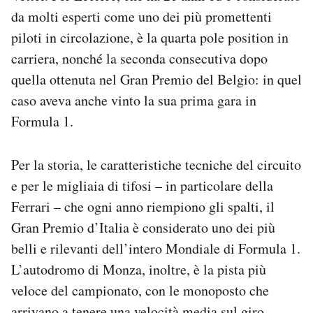
Notifiche mobile
da molti esperti come uno dei più promettenti
Regala il Post
piloti in circolazione, è la quarta pole position in
Hai bisogno di aiuto?
carriera, nonché la seconda consecutiva dopo
Esci
quella ottenuta nel Gran Premio del Belgio: in quel
caso aveva anche vinto la sua prima gara in
Formula 1.
Per la storia, le caratteristiche tecniche del circuito
e per le migliaia di tifosi – in particolare della
Ferrari – che ogni anno riempiono gli spalti, il
Gran Premio d’Italia è considerato uno dei più
belli e rilevanti dell’intero Mondiale di Formula 1.
L’autodromo di Monza, inoltre, è la pista più
veloce del campionato, con le monoposto che
arrivano a tenere una velocità media sul giro