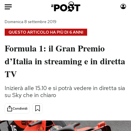
Auto
Domenica 8 settembre 2019
QUESTO ARTICOLO HA PIÙ DI
6 ANNI
HOME
Formula 1: il Gran Premio
Italia
Moda
d’Italia in streaming e in diretta
Mondo
Libri
Politica
Consumismi
TV
Tecnologia
Storie/Idee
Internet
Ok Boomer!
Inizierà alle 15.10 e si potrà vedere in diretta sia
Scienza
Media
su Sky che in chiaro
Cultura
Europa
Economia
Altrecose
Condividi
Sport
Mondiali calcio 2026