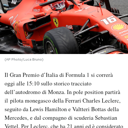
PODCAST
NEWSLETTER
I MIEI PREFERITI
(AP Photo/Luca Bruno)
SHOP
Il Gran Premio d’Italia di Formula 1 si correrà
oggi alle 15:10 sullo storico tracciato
CALENDARIO
dell’autodromo di Monza. In pole position partirà
il pilota monegasco della Ferrari Charles Leclerc,
AREA PERSONALE
seguito da Lewis Hamilton e Valtteri Bottas della
Mercedes, e dal compagno di scuderia Sebastian
Area Personale
Vettel. Per Leclerc, che ha 21 anni ed è considerato
Newsletter