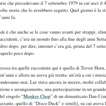
rie che precedevano il 7 settembre 1979 in cui uscì il 45
olte storie che lo avrebbero seguito. Quel giorno è la st
’anni fa.
nde è che anche se le cose vanno avanti per strappi, sfu
 accidenti, c’era un mondo fino alla fine degli anni Setta
altro dopo: per dire, internet c’era già, prima del 7 se
aperlo poco dopo.
grossa tra quelle raccontate qui è quella di Trevor Horn
nt’anni e allora ne aveva già trenta: un’età a cui i musi
onderanno mai. Lui stava ancora in mezzo, molte collab
ione e arrangiamento, una partecipazione in un grande 
del singolo “
Monkey Chop
” di un dimenticato Dan-I (u
zzante, quello di “Disco Duck” e simili), su cui aveva l