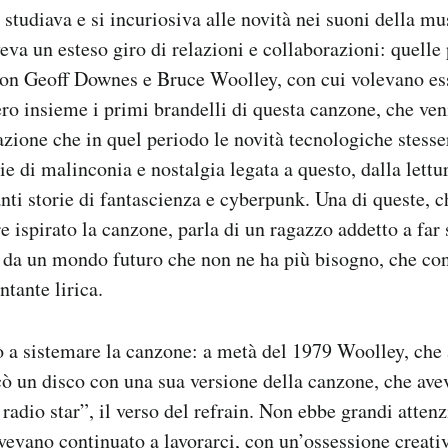
studiava e si incuriosiva alle novità nei suoni della m
va un esteso giro di relazioni e collaborazioni: quelle p
n Geoff Downes e Bruce Woolley, con cui volevano es
o insieme i primi brandelli di questa canzone, che veni
sazione che in quel periodo le novità tecnologiche stes
ie di malinconia e nostalgia legata a questo, dalla lettu
anti storie di fantascienza e cyberpunk. Una di queste, 
e ispirato la canzone, parla di un ragazzo addetto a far 
 da un mondo futuro che non ne ha più bisogno, che co
ntante lirica.
 a sistemare la canzone: a metà del 1979 Woolley, che 
cò un disco con una sua versione della canzone, che ave
 radio star”, il verso del refrain. Non ebbe grandi atten
evano continuato a lavorarci, con un’ossessione creati