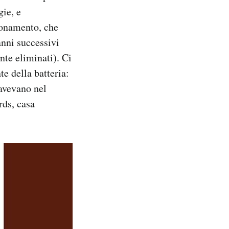
gie, e
ionamento, che
anni successivi
nte eliminati). Ci
e della batteria:
 avevano nel
rds, casa