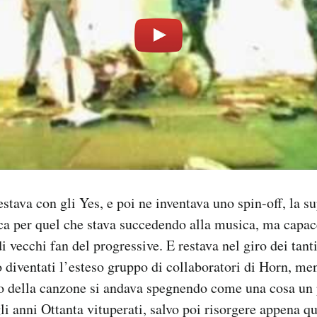
stava con gli Yes, e poi ne inventava uno spin-off, la s
ca per quel che stava succedendo alla musica, ma capace 
i vecchi fan del progressive. E restava nel giro dei tant
o diventati l’esteso gruppo di collaboratori di Horn, men
o della canzone si andava spegnendo come una cosa un 
i anni Ottanta vituperati, salvo poi risorgere appena qu