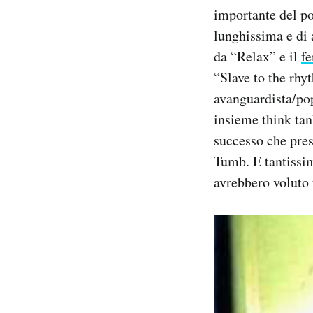
importante del po
lunghissima e di 
da “Relax” e il
f
“Slave to the rhy
avanguardista/pop
insieme think tan
successo che pre
Tumb. E tantissim
avrebbero voluto t