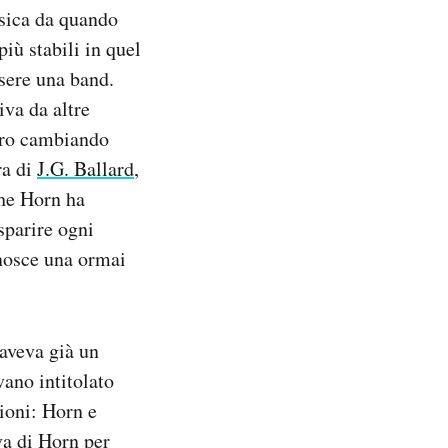
usica da quando
iù stabili in quel
sere una band.
va da altre
sero cambiando
ra di
J.G. Ballard
,
che Horn ha
sparire ogni
nosce una ormai
aveva già un
vano intitolato
zioni: Horn e
va di Horn per