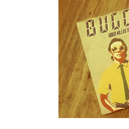
PODCAST
NEWSLETTER
I MIEI PREFERITI
SHOP
CALENDARIO
AREA PERSONALE
Area Personale
Newsletter