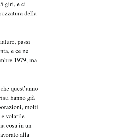
 giri, e ci
rozzatura della
mature, passi
nta, e ce ne
ttembre 1979, ma
, che quest’anno
cisti hanno già
orazioni, molti
e volatile
na cosa in un
avorato alla