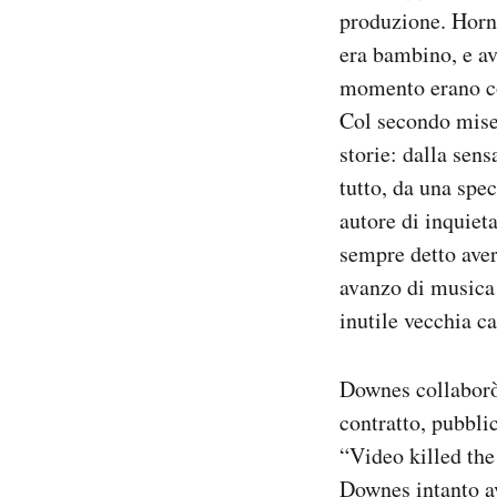
produzione. Horn 
era bambino, e ave
momento erano co
Col secondo miser
storie: dalla sen
tutto, da una spec
autore di inquiet
sempre detto aver
avanzo di musica
inutile vecchia ca
Downes collaborò
contratto, pubbli
“Video killed the
Downes intanto av