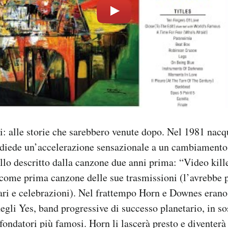
i: alle storie che sarebbero venute dopo. Nel 1981 na
 diede un’accelerazione sensazionale a un cambiament
llo descritto dalla canzone due anni prima: “Video kille
come prima canzone delle sue trasmissioni (l’avrebbe p
ari e celebrazioni). Nel frattempo Horn e Downes erano 
gli Yes, band progressive di successo planetario, in so
ondatori più famosi. Horn li lascerà presto e diventerà 