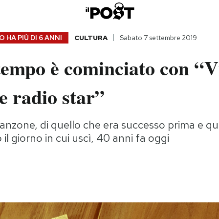
 HA PIÙ DI
6 ANNI
CULTURA
Sabato 7 settembre 2019
tempo è cominciato con “V
he radio star”
canzone, di quello che era successo prima e qu
l giorno in cui uscì, 40 anni fa oggi