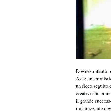
Downes intanto re
Asia: anacronisti
un ricco seguito d
creativi che eran
il grande success
imbarazzante degl