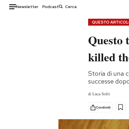
Newsletter
Podcast
Auto
QUESTO ARTICOLO
Questo 
HOME
Italia
Moda
killed t
Mondo
Libri
Politica
Consumismi
Storia di una 
Tecnologia
Storie/Idee
successe dopo i
Internet
Ok Boomer!
Scienza
Media
di
Luca Sofri
Cultura
Europa
Economia
Altrecose
Condividi
Sport
Mondiali calcio 2026