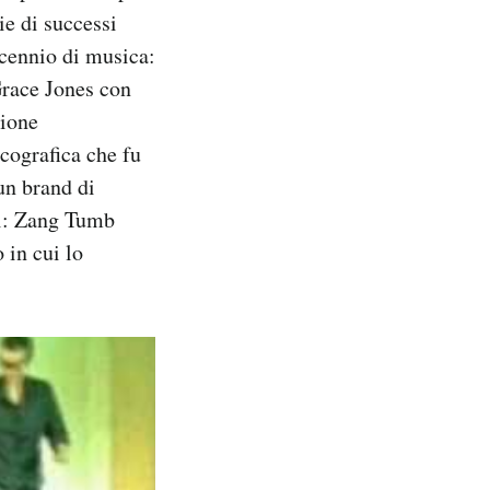
ie di successi
ecennio di musica:
 Grace Jones con
zione
scografica che fu
un brand di
ti: Zang Tumb
 in cui lo