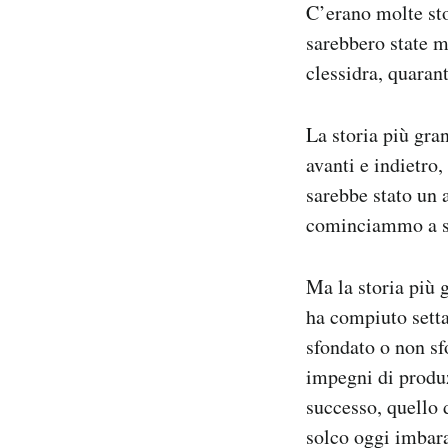
C’erano molte sto
Notifiche mobile
sarebbero state m
Regala il Post
Hai bisogno di aiuto?
clessidra, quarant
Esci
La storia più gra
avanti e indietro,
sarebbe stato un 
cominciammo a s
Ma la storia più 
ha compiuto setta
sfondato o non sf
impegni di produz
successo, quello 
solco oggi imbara