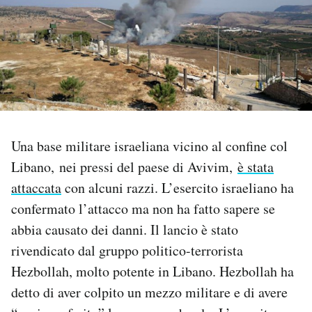
PODCAST
NEWSLETTER
I MIEI PREFERITI
Una base militare israeliana vicino al confine col
Libano, nei pressi del paese di Avivim,
è stata
SHOP
attaccata
con alcuni razzi. L’esercito israeliano ha
confermato l’attacco ma non ha fatto sapere se
CALENDARIO
abbia causato dei danni. Il lancio è stato
rivendicato dal gruppo politico-terrorista
AREA PERSONALE
Hezbollah, molto potente in Libano. Hezbollah ha
Area Personale
detto di aver colpito un mezzo militare e di avere
Newsletter