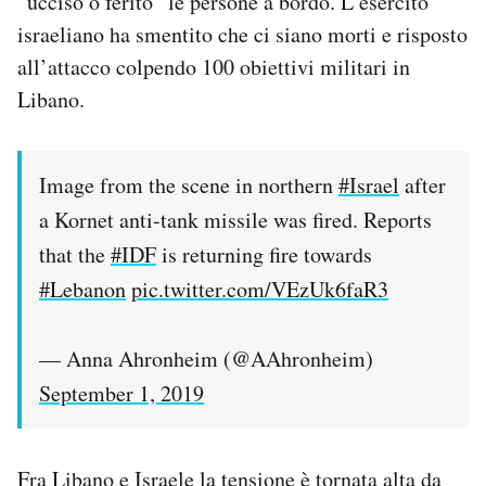
“ucciso o ferito” le persone a bordo. L’esercito
Notifiche mobile
israeliano ha smentito che ci siano morti e risposto
Regala il Post
all’attacco colpendo 100 obiettivi militari in
Hai bisogno di aiuto?
Libano.
Esci
Image from the scene in northern
#Israel
after
a Kornet anti-tank missile was fired. Reports
that the
#IDF
is returning fire towards
#Lebanon
pic.twitter.com/VEzUk6faR3
— Anna Ahronheim (@AAhronheim)
September 1, 2019
Fra Libano e Israele la tensione è tornata alta da