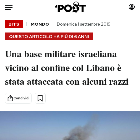
Auto
BITS
MONDO
Domenica 1 settembre 2019
QUESTO ARTICOLO HA PIÙ DI
6 ANNI
HOME
Una base militare israeliana
Italia
Moda
Mondo
Libri
vicino al confine col Libano è
Politica
Consumismi
stata attaccata con alcuni razzi
Tecnologia
Storie/Idee
Internet
Ok Boomer!
Scienza
Media
Condividi
Cultura
Europa
Economia
Altrecose
Sport
Mondiali calcio 2026