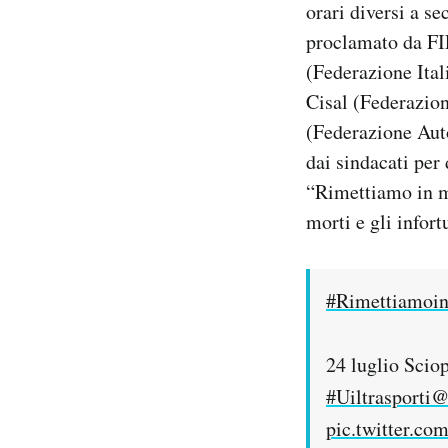
orari diversi a se
Notifiche mobile
proclamato da FIL
Regala il Post
(Federazione Ita
Hai bisogno di aiuto?
Esci
Cisal (Federazio
(Federazione Auto
dai sindacati per
“Rimettiamo in mo
morti e gli infort
#Rimettiamoi
24 luglio Scio
#Uiltrasporti
@
pic.twitter.