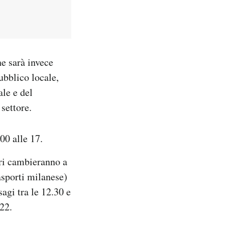
he sarà invece
ubblico locale,
ale e del
 settore.
00 alle 17.
ari cambieranno a
asporti milanese)
agi tra le 12.30 e
 22.