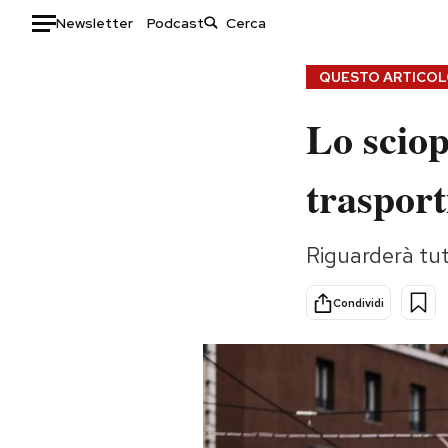
Newsletter
Podcast
Auto
QUESTO ARTICOLO
Lo sciop
HOME
Italia
Moda
trasport
Mondo
Libri
Politica
Consumismi
Riguarderà tutt
Tecnologia
Storie/Idee
Internet
Ok Boomer!
Condividi
Scienza
Media
Cultura
Europa
Economia
Altrecose
Sport
Mondiali calcio 2026