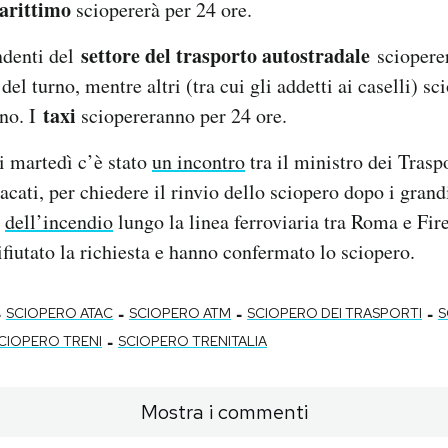
arittimo
sciopererà per 24 ore.
settore del trasporto autostradale
ndenti del
scioperer
del turno, mentre altri (tra cui gli addetti ai caselli) s
taxi
rno. I
sciopereranno per 24 ore.
i martedì c’è stato
un incontro
tra il ministro dei Trasp
dacati, per chiedere il rinvio dello sciopero dopo i grand
a
dell’incendio
lungo la linea ferroviaria tra Roma e Fir
ifiutato la richiesta e hanno confermato lo sciopero.
-
-
-
-
SCIOPERO ATAC
SCIOPERO ATM
SCIOPERO DEI TRASPORTI
S
-
CIOPERO TRENI
SCIOPERO TRENITALIA
Mostra i commenti