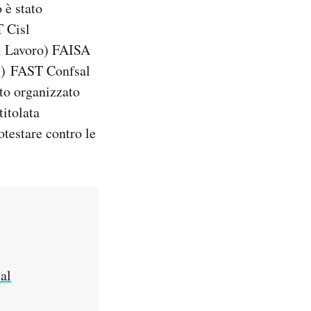
 è stato
T Cisl
el Lavoro) FAISA
ri) FAST Confsal
ato organizzato
titolata
otestare contro le
al