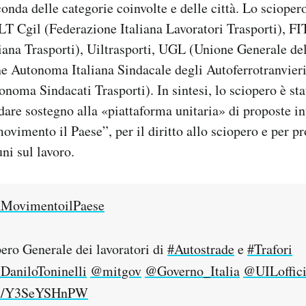
conda delle categorie coinvolte e delle città. Lo sciopero
T Cgil (Federazione Italiana Lavoratori Trasporti), FI
liana Trasporti), Uiltrasporti, UGL (Unione Generale d
ne Autonoma Italiana Sindacale degli Autoferrotranvie
noma Sindacati Trasporti). In sintesi, lo sciopero è st
 dare sostegno alla «piattaforma unitaria» di proposte in
vimento il Paese”, per il diritto allo sciopero e per pr
uni sul lavoro.
nMovimentoilPaese
pero Generale dei lavoratori di
#Autostrade
e
#Trafori
DaniloToninelli
@mitgov
@Governo_Italia
@UILoffici
com/Y3SeYSHnPW