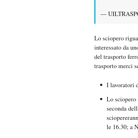
— UILTRASPOR
Lo sciopero riguar
interessato da uno
del trasporto ferr
trasporto merci sc
I lavoratori
Lo sciopero
seconda dell
sciopererann
le 16.30; a N