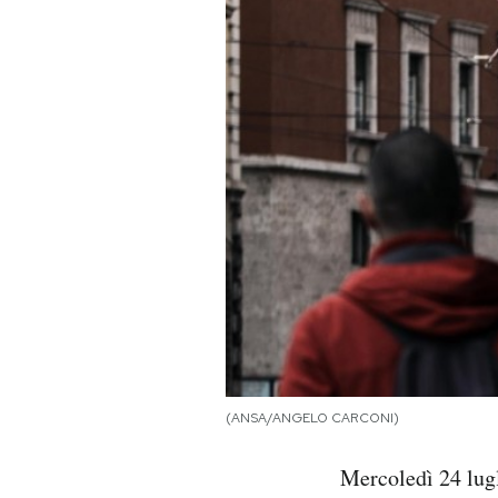
PODCAST
NEWSLETTER
I MIEI PREFERITI
SHOP
CALENDARIO
AREA PERSONALE
(ANSA/ANGELO CARCONI)
Area Personale
Mercoledì 24 lugl
Newsletter