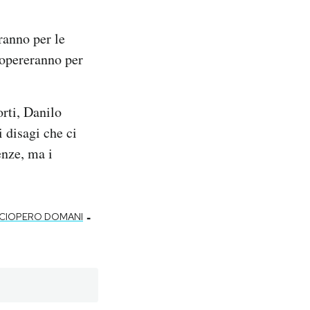
anno per le
ciopereranno per
orti, Danilo
i disagi che ci
enze, ma i
-
CIOPERO DOMANI