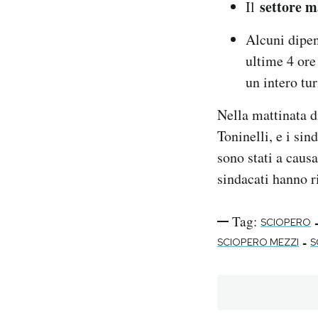
settore m
Il
Alcuni dipe
ultime 4 ore 
un intero tu
Nella mattinata d
Toninelli, e i sin
sono stati a caus
sindacati hanno r
Tag:
SCIOPERO
-
SCIOPERO MEZZI
S