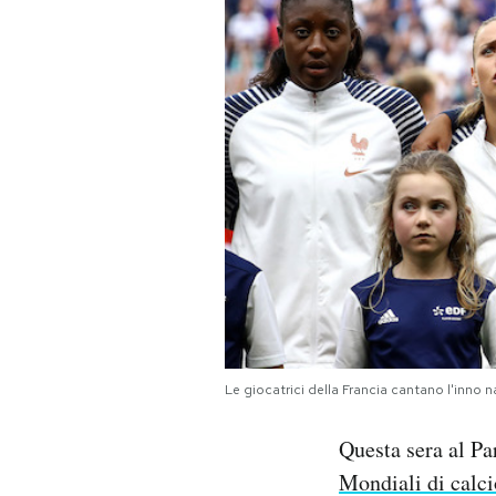
PODCAST
NEWSLETTER
I MIEI PREFERITI
SHOP
CALENDARIO
Le giocatrici della Francia cantano l'inno 
AREA PERSONALE
Questa sera al Par
Area Personale
Mondiali di calc
Newsletter