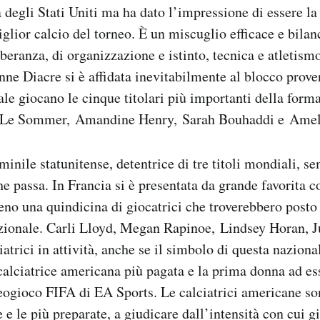
 degli Stati Uniti ma ha dato l’impressione di essere la
iglior calcio del torneo. È un miscuglio efficace e bilan
beranza, di organizzazione e istinto, tecnica e atletismo
inne Diacre si è affidata inevitabilmente al blocco prove
ale giocano le cinque titolari più importanti della for
 Le Sommer, Amandine Henry, Sarah Bouhaddi e Amel
inile statunitense, detentrice di tre titoli mondiali, s
he passa. In Francia si è presentata da grande favorita 
o una quindicina di giocatrici che troverebbero posto fr
azionale. Carli Lloyd, Megan Rapinoe, Lindsey Horan, Ju
iatrici in attività, anche se il simbolo di questa naziona
alciatrice americana più pagata e la prima donna ad esse
deogioco FIFA di EA Sports. Le calciatrici americane s
 e le più preparate, a giudicare dall’intensità con cui g