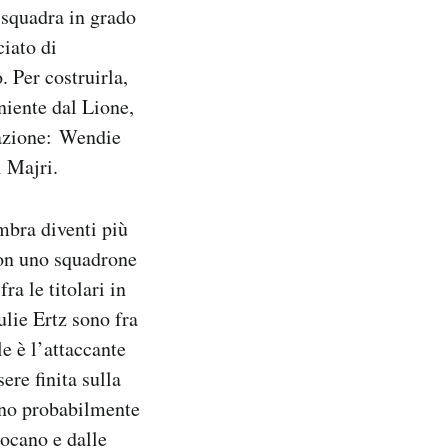
 squadra in grado
ciato di
. Per costruirla,
niente dal Lione,
mazione: Wendie
 Majri.
embra diventi più
con uno squadrone
a le titolari in
lie Ertz sono fra
le è l’attaccante
re finita sulla
ono probabilmente
iocano e dalle