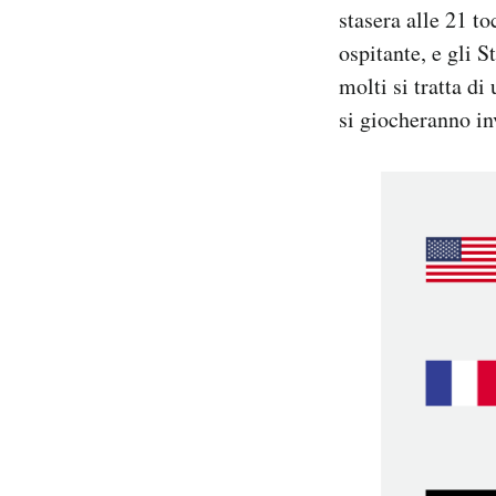
stasera alle 21 to
Notifiche mobile
Regala il Post
ospitante, e gli S
Hai bisogno di aiuto?
molti si tratta di 
Esci
si giocheranno in