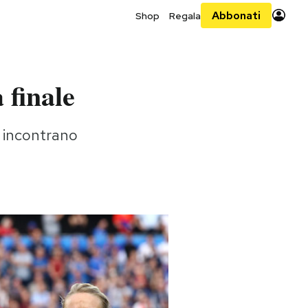
Abbonati
Shop
Regala
 finale
si incontrano