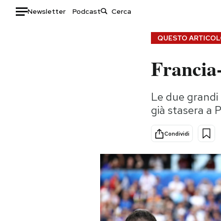
Newsletter
Podcast
Auto
QUESTO ARTICOLO
Francia-
HOME
Italia
Moda
Le due grandi f
Mondo
Libri
già stasera a Pa
Politica
Consumismi
Tecnologia
Storie/Idee
Condividi
Internet
Ok Boomer!
Scienza
Media
Cultura
Europa
Economia
Altrecose
Sport
Mondiali calcio 2026