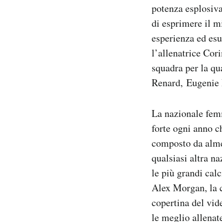
potenza esplosiva
di esprimere il m
esperienza ed esu
l’allenatrice Cor
squadra per la qu
Renard, Eugenie
La nazionale femm
forte ogni anno c
composto da almen
qualsiasi altra n
le più grandi calc
Alex Morgan, la c
copertina del vi
le meglio allenate