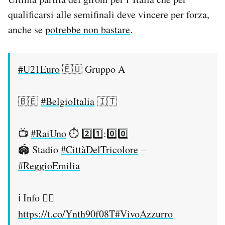
qualificarsi alle semifinali deve vincere per forza,
anche se
potrebbe non bastare
.
#U21Euro
🇪🇺 Gruppo A
🇧🇪
#BelgioItalia
🇮🇹
📺
#RaiUno
⏱️ 2️⃣1️⃣:0️⃣0️⃣
🏟️ Stadio
#CittàDelTricolore
–
#ReggioEmilia
ℹ️ Info 👉🏻
https://t.co/Ynth90f08T
#VivoAzzurro