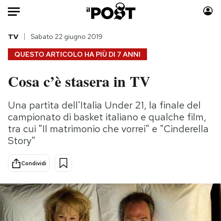
Auto
TV
Sabato 22 giugno 2019
QUESTO ARTICOLO HA PIÙ DI
7 ANNI
HOME
Cosa c’è stasera in TV
Italia
Moda
Mondo
Libri
Una partita dell'Italia Under 21, la finale del
Politica
Consumismi
campionato di basket italiano e qualche film,
Tecnologia
Storie/Idee
tra cui "Il matrimonio che vorrei" e "Cinderella
Story"
Internet
Ok Boomer!
Scienza
Media
Condividi
Cultura
Europa
Economia
Altrecose
Sport
Mondiali calcio 2026