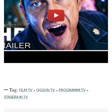
Tag:
-
-
-
FILM TV
OGGI IN TV
PROGRAMMI TV
STASERA IN TV