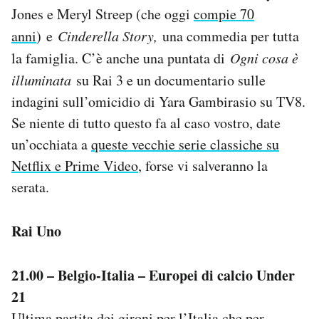
Jones e Meryl Streep (che oggi
compie 70
Notifiche mobile
Regala il Post
anni
) e
Cinderella Story,
una commedia per tutta
Hai bisogno di aiuto?
la famiglia. C’è anche una puntata di
Ogni cosa è
Esci
illuminata
su Rai 3 e un documentario sulle
indagini sull’omicidio di Yara Gambirasio su TV8.
Se niente di tutto questo fa al caso vostro, date
un’occhiata a
queste vecchie serie classiche su
Netflix e Prime Video
, forse vi salveranno la
serata.
Rai Uno
21.00 – Belgio-Italia – Europei di calcio Under
21
Ultima partita dei gironi per l’Italia che per