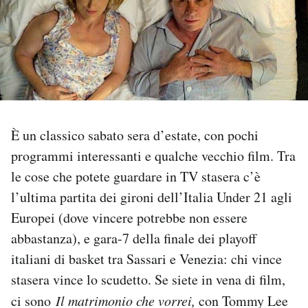
PODCAST
NEWSLETTER
I MIEI PREFERITI
È un classico sabato sera d’estate, con pochi
programmi interessanti e qualche vecchio film. Tra
SHOP
le cose che potete guardare in TV stasera c’è
l’ultima partita dei gironi dell’Italia Under 21 agli
CALENDARIO
Europei (dove vincere potrebbe non essere
abbastanza), e gara-7 della finale dei playoff
AREA PERSONALE
italiani di basket tra Sassari e Venezia: chi vince
stasera vince lo scudetto. Se siete in vena di film,
Area Personale
ci sono
Il matrimonio che vorrei,
con Tommy Lee
Newsletter