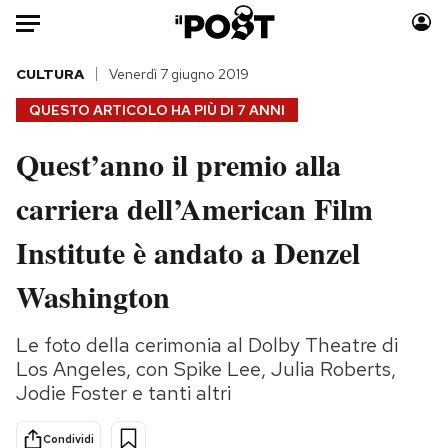
Auto
CULTURA
Venerdì 7 giugno 2019
QUESTO ARTICOLO HA PIÙ DI
7 ANNI
HOME
Quest’anno il premio alla
Italia
Moda
carriera dell’American Film
Mondo
Libri
Politica
Consumismi
Institute è andato a Denzel
Tecnologia
Storie/Idee
Internet
Ok Boomer!
Washington
Scienza
Media
Cultura
Europa
Le foto della cerimonia al Dolby Theatre di
Los Angeles, con Spike Lee, Julia Roberts,
Economia
Altrecose
Jodie Foster e tanti altri
Sport
Mondiali calcio 2026
Condividi