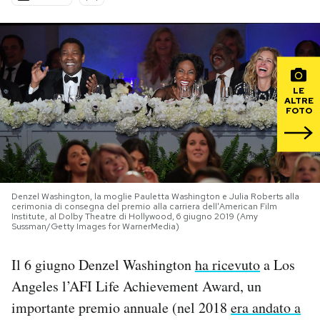
PODCAST
NEWSLETTER
LE
ALTRE
FOTO
I MIEI PREFERITI
SHOP
Denzel Washington, la moglie Pauletta Washington e Julia Roberts alla
cerimonia di consegna del premio alla carriera dell'American Film
CALENDARIO
Institute, al Dolby Theatre di Hollywood, 6 giugno 2019 (Amy
Sussman/Getty Images for WarnerMedia)
Il 6 giugno Denzel Washington
ha ricevuto
a Los
AREA PERSONALE
Angeles l’AFI Life Achievement Award, un
Area Personale
importante premio annuale (nel 2018
era andato a
Newsletter