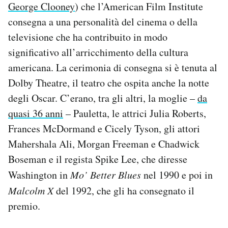
George Clooney
) che l’American Film Institute
Notifiche mobile
consegna a una personalità del cinema o della
Regala il Post
Hai bisogno di aiuto?
televisione che ha contribuito in modo
Esci
significativo all’arricchimento della cultura
americana. La cerimonia di consegna si è tenuta al
Dolby Theatre, il teatro che ospita anche la notte
degli Oscar. C’erano, tra gli altri, la moglie –
da
quasi 36 anni
– Pauletta, le attrici Julia Roberts,
Frances McDormand e Cicely Tyson, gli attori
Mahershala Ali, Morgan Freeman e Chadwick
Boseman e il regista Spike Lee, che diresse
Washington in
Mo’ Better Blues
nel 1990 e poi in
Malcolm X
del 1992, che gli ha consegnato il
premio.