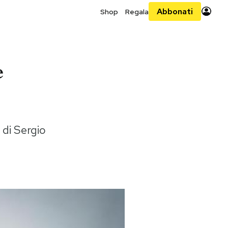
Abbonati
Shop
Regala
e
 di Sergio