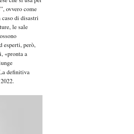
ce”, ovvero come
 caso di disastri
ture, le sale
 possono
d esperti, però,
i, «pronta a
giunge
La definitiva
 2022.