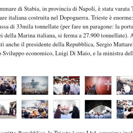
mmare di Stabia, in provincia di Napoli, è stata varata T
are italiana costruita nel Dopoguerra. Trieste è enorme
ssa di 33mila tonnellate (per fare un paragone: la port
ei della Marina italiana, si ferma a 27.900 tonnellate). 
ti anche il presidente della Repubblica, Sergio Mattarel
o Sviluppo economico, Luigi Di Maio, e la ministra del
.
 scritto
Repubblica
, la Trieste è una Lhd, acronimo ingl