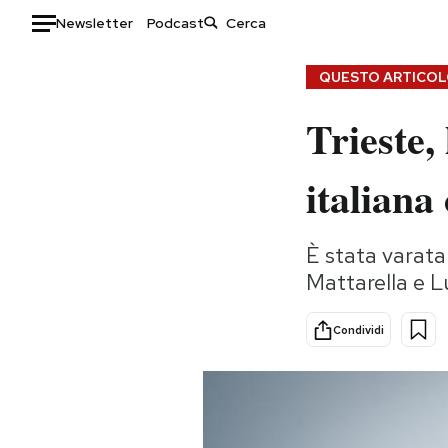
Newsletter
Podcast
Auto
QUESTO ARTICOLO
Trieste,
HOME
Italia
Moda
italiana
Mondo
Libri
Politica
Consumismi
È stata varata
Tecnologia
Storie/Idee
Mattarella e L
Internet
Ok Boomer!
Scienza
Media
Condividi
Cultura
Europa
Economia
Altrecose
Sport
Mondiali calcio 2026