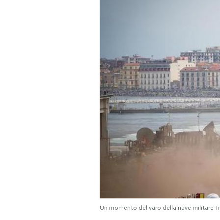
PODCAST
NEWSLETTER
I MIEI PREFERITI
SHOP
CALENDARIO
AREA PERSONALE
Area Personale
Un momento del varo della nave militare
Newsletter