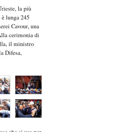
rieste, la più
: è lunga 245
aerei Cavour, una
Alla cerimonia di
la, il ministro
la Difesa,
ese che si usa per