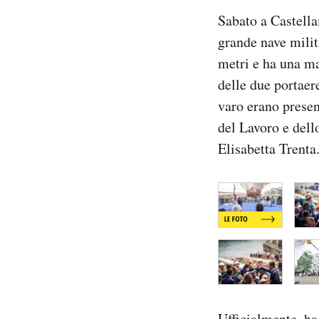
Notifiche mobile
Sabato a Castella
Regala il Post
grande nave milit
Hai bisogno di aiuto?
metri e ha una ma
Esci
delle due portaer
varo erano presen
del Lavoro e dell
Elisabetta Trenta
Ufficialmente,
ha