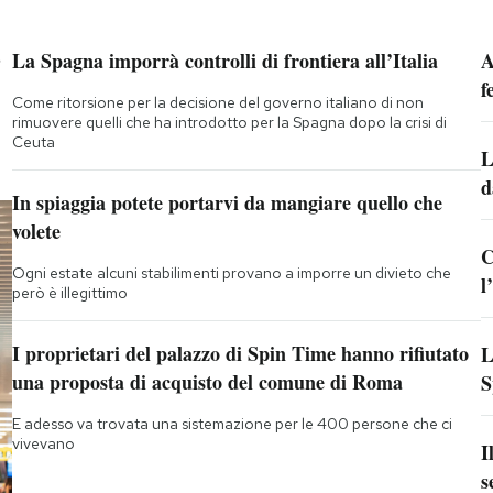
”
La Spagna imporrà controlli di frontiera all’Italia
A
f
Come ritorsione per la decisione del governo italiano di non
rimuovere quelli che ha introdotto per la Spagna dopo la crisi di
Ceuta
L
d
In spiaggia potete portarvi da mangiare quello che
volete
C
Ogni estate alcuni stabilimenti provano a imporre un divieto che
l
però è illegittimo
I proprietari del palazzo di Spin Time hanno rifiutato
L
una proposta di acquisto del comune di Roma
S
E adesso va trovata una sistemazione per le 400 persone che ci
vivevano
I
s