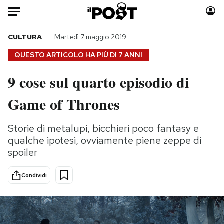
Auto
CULTURA
Martedì 7 maggio 2019
QUESTO ARTICOLO HA PIÙ DI
7 ANNI
HOME
9 cose sul quarto episodio di
Italia
Moda
Game of Thrones
Mondo
Libri
Politica
Consumismi
Storie di metalupi, bicchieri poco fantasy e
Tecnologia
Storie/Idee
qualche ipotesi, ovviamente piene zeppe di
Internet
Ok Boomer!
spoiler
Scienza
Media
Cultura
Europa
Condividi
Economia
Altrecose
Sport
Mondiali calcio 2026