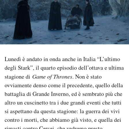
PODCAST
NEWSLETTER
I MIEI PREFERITI
Lunedì è andato in onda anche in Italia “L’ultimo
degli Stark”, il quarto episodio dell’ottava e ultima
SHOP
stagione di
Game of Thrones
. Non è stato
ovviamente denso come il precedente, quello della
CALENDARIO
battaglia di Grande Inverno, ed è sembrato più che
altro un cuscinetto tra i due grandi eventi che tutti
AREA PERSONALE
si aspettano da questa stagione: la guerra dei vivi
contro i morti, che abbiamo già visto, e quella dei
Area Personale
Newsletter
rimasti contro Cersei, che vedremo presto.