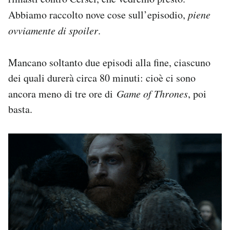
Notifiche mobile
Abbiamo raccolto nove cose sull’episodio,
piene
Regala il Post
ovviamente di spoiler
.
Hai bisogno di aiuto?
Esci
Mancano soltanto due episodi alla fine, ciascuno
dei quali durerà circa 80 minuti: cioè ci sono
ancora meno di tre ore di
Game of Thrones
, poi
basta.