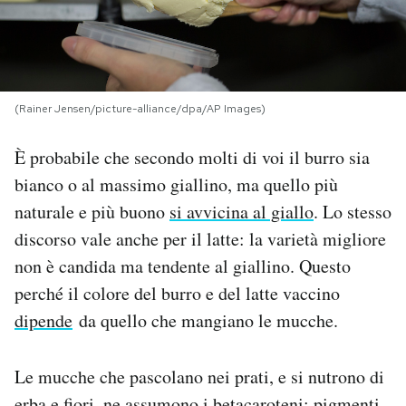
PODCAST
NEWSLETTER
(Rainer Jensen/picture-alliance/dpa/AP Images)
È probabile che secondo molti di voi il burro sia
I MIEI PREFERITI
bianco o al massimo giallino, ma quello più
naturale e più buono
si avvicina al giallo
. Lo stesso
SHOP
discorso vale anche per il latte: la varietà migliore
non è candida ma tendente al giallino. Questo
CALENDARIO
perché il colore del burro e del latte vaccino
dipende
da quello che mangiano le mucche.
AREA PERSONALE
Le mucche che pascolano nei prati, e si nutrono di
Area Personale
Newsletter
erba e fiori, ne assumono i betacaroteni: pigmenti