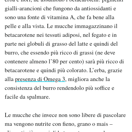
Notifiche mobile
gialli-arancioni che fungono da antiossidanti e
Regala il Post
sono una fonte di vitamina A, che fa bene alla
Hai bisogno di aiuto?
pelle e alla vista. Le mucche immagazzinano il
Esci
betacarotene nei tessuti adiposi, nel fegato e in
parte nei globuli di grasso del latte e quindi del
burro, che essendo più ricco di grassi (ne deve
contenere almeno l’80 per cento) sarà più ricco di
betacarotene e quindi più colorato. L’erba, grazie
alla
presenza di Omega 3
, migliora anche la
consistenza del burro rendendolo più soffice e
facile da spalmare.
Le mucche che invece non sono libere di pascolare
ma vengono nutrite con fieno, grano o mais –