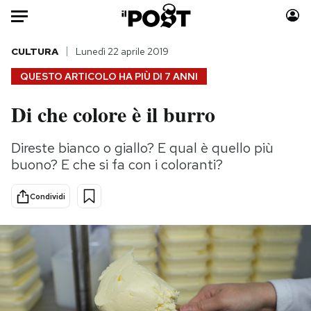
Auto
CULTURA
Lunedì 22 aprile 2019
QUESTO ARTICOLO HA PIÙ DI
7 ANNI
HOME
Di che colore è il burro
Italia
Moda
Mondo
Libri
Direste bianco o giallo? E qual è quello più
Politica
Consumismi
buono? E che si fa con i coloranti?
Tecnologia
Storie/Idee
Internet
Ok Boomer!
Condividi
Scienza
Media
Cultura
Europa
Economia
Altrecose
Sport
Mondiali calcio 2026