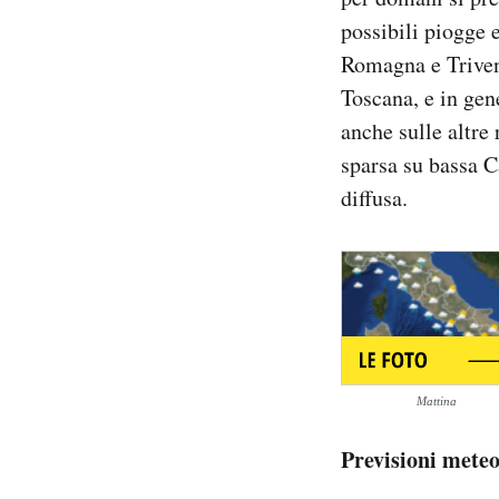
Notifiche mobile
possibili piogge 
Regala il Post
Romagna e Trive
Hai bisogno di aiuto?
Toscana, e in gene
Esci
anche sulle altre
sparsa su bassa C
diffusa.
Mattina
Previsioni mete