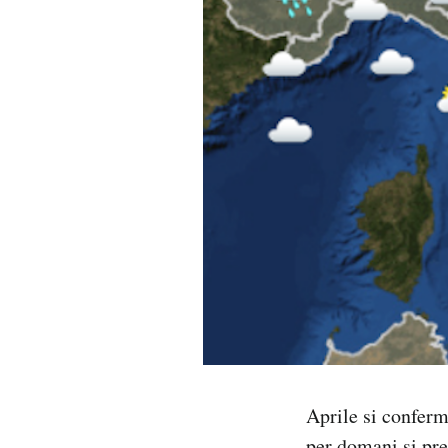
PODCAST
NEWSLETTER
I MIEI PREFERITI
SHOP
CALENDARIO
AREA PERSONALE
Aprile si conferm
Area Personale
Newsletter
per domani si pre