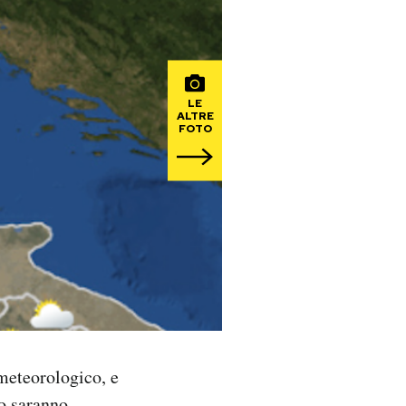
LE
ALTRE
FOTO
meteorologico, e
no saranno