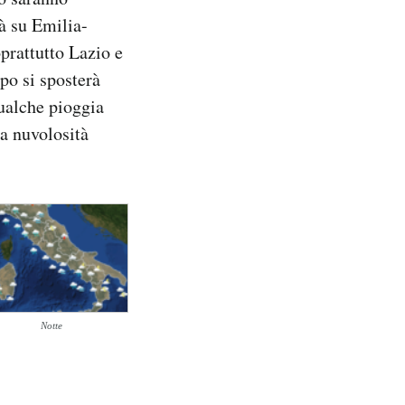
tà su Emilia-
prattutto Lazio e
mpo si sposterà
qualche pioggia
na nuvolosità
Notte