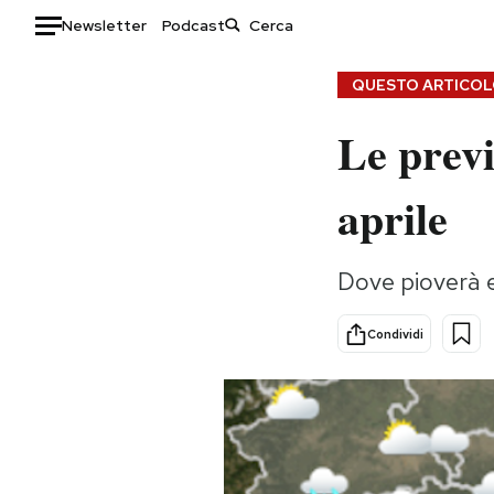
Newsletter
Podcast
Auto
QUESTO ARTICOLO
Le previ
HOME
Italia
Moda
aprile
Mondo
Libri
Politica
Consumismi
Dove pioverà e
Tecnologia
Storie/Idee
Internet
Ok Boomer!
Condividi
Scienza
Media
Cultura
Europa
Economia
Altrecose
Sport
Mondiali calcio 2026