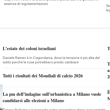
assenza di regolamentazioni
Se
le
L’estate dei coloni israeliani
T
Daniele Raineri è in Cisgiordania, dove la tensione è più alta del
solito perché le cose potrebbero presto cambiare
T
a
Tutti i risultati dei Mondiali di calcio 2026
2
È
La pm dell’indagine sull’urbanistica a Milano vuole
M
candidarsi alle elezioni a Milano
Tiziana Siciliano si è proposta come vicesindaca dopo aver portato