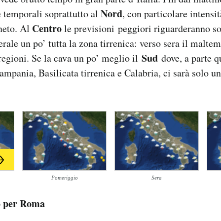
Nord
e temporali soprattutto al
, con particolare intensi
Centro
neto. Al
le previsioni peggiori riguarderanno so
rale un po’ tutta la zona tirrenica: verso sera il malte
Sud
 regioni. Se la cava un po’ meglio il
dove, a parte 
ampania, Basilicata tirrenica e Calabria, ci sarà solo u
Pomeriggio
Sera
o per Roma