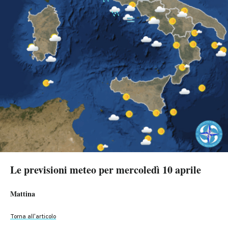
PODCAST
NEWSLETTER
I MIEI PREFERITI
SHOP
CALENDARIO
Le previsioni meteo per mercoledì 10 aprile
Le previsioni meteo per mercoledì 10 aprile
Le previsioni meteo per mercoledì 10 aprile
Le previsioni meteo per mercoledì 10 aprile
AREA PERSONALE
Pomeriggio
Notte
Sera
Mattina
Area Personale
Torna all'articolo
Torna all'articolo
Torna all'articolo
Torna all'articolo
Newsletter