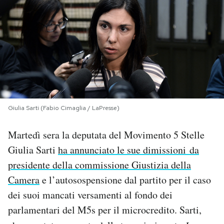
PODCAST
NEWSLETTER
I MIEI PREFERITI
Giulia Sarti (Fabio Cimaglia / LaPresse)
SHOP
Martedì sera la deputata del Movimento 5 Stelle
Giulia Sarti
ha annunciato le sue dimissioni da
CALENDARIO
presidente della commissione Giustizia della
Camera
e l’autosospensione dal partito per il caso
AREA PERSONALE
dei suoi mancati versamenti al fondo dei
Area Personale
parlamentari del M5s per il microcredito. Sarti,
Newsletter