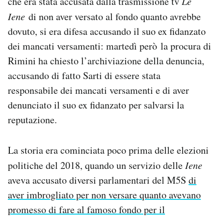
che era stata accusata dalla trasmissione tv
Le
Notifiche mobile
Iene
di non aver versato al fondo quanto avrebbe
Regala il Post
dovuto, si era difesa accusando il suo ex fidanzato
Hai bisogno di aiuto?
dei mancati versamenti: martedì però la procura di
Esci
Rimini ha chiesto l’archiviazione della denuncia,
accusando di fatto Sarti di essere stata
responsabile dei mancati versamenti e di aver
denunciato il suo ex fidanzato per salvarsi la
reputazione.
La storia era cominciata poco prima delle elezioni
politiche del 2018, quando un servizio delle
Iene
aveva accusato diversi parlamentari del M5S
di
aver imbrogliato per non versare quanto avevano
promesso di fare al famoso fondo per il