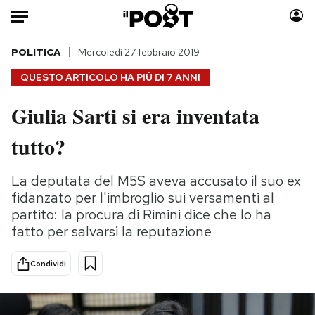
Auto
POLITICA
Mercoledì 27 febbraio 2019
QUESTO ARTICOLO HA PIÙ DI
7 ANNI
HOME
Giulia Sarti si era inventata
Italia
Moda
tutto?
Mondo
Libri
Politica
Consumismi
La deputata del M5S aveva accusato il suo ex
Tecnologia
Storie/Idee
fidanzato per l'imbroglio sui versamenti al
Internet
Ok Boomer!
partito: la procura di Rimini dice che lo ha
Scienza
Media
fatto per salvarsi la reputazione
Cultura
Europa
Economia
Altrecose
Condividi
Sport
Mondiali calcio 2026