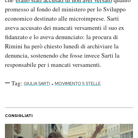
Notifiche mobile
promesso al fondo del ministero per lo Sviluppo
Regala il Post
economico destinato alle microimprese. Sarti
Hai bisogno di aiuto?
aveva accusato dei mancati versamenti il suo ex
Esci
fidanzato e lo aveva denunciato: la procura di
Rimini ha però chiesto lunedì di archiviare la
denuncia, sostenendo che fosse invece Sarti la
responsabile per i mancati versamenti.
Tag:
-
GIULIA SARTI
MOVIMENTO 5 STELLE
CONSIGLIATI