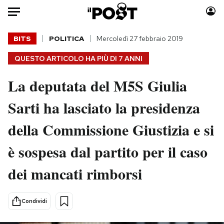
Auto
BITS
POLITICA
Mercoledì 27 febbraio 2019
QUESTO ARTICOLO HA PIÙ DI
7 ANNI
HOME
La deputata del M5S Giulia
Italia
Moda
Mondo
Libri
Sarti ha lasciato la presidenza
Politica
Consumismi
della Commissione Giustizia e si
Tecnologia
Storie/Idee
Internet
Ok Boomer!
è sospesa dal partito per il caso
Scienza
Media
dei mancati rimborsi
Cultura
Europa
Economia
Altrecose
Sport
Mondiali calcio 2026
Condividi