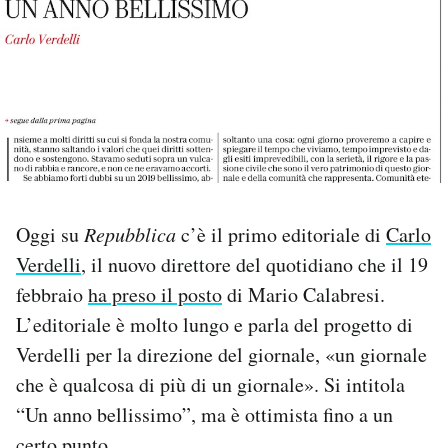
PODCAST
NEWSLETTER
I MIEI PREFERITI
Oggi su
Repubblica
c’è il primo editoriale di
Carlo
SHOP
Verdelli
, il nuovo direttore del quotidiano che il 19
febbraio
ha preso il posto
di Mario Calabresi.
CALENDARIO
L’editoriale è molto lungo e parla del progetto di
Verdelli per la direzione del giornale, «un giornale
AREA PERSONALE
che è qualcosa di più di un giornale». Si intitola
“Un anno bellissimo”, ma è ottimista fino a un
Area Personale
Newsletter
certo punto.