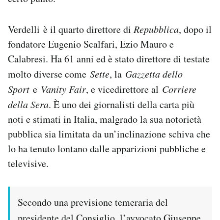
Notifiche mobile
Regala il Post
Verdelli è il quarto direttore di
Repubblica
, dopo il
Hai bisogno di aiuto?
fondatore Eugenio Scalfari, Ezio Mauro e
Esci
Calabresi. Ha 61 anni ed è stato direttore di testate
molto diverse come
Sette
, la
Gazzetta dello
Sport
e
Vanity Fair
, e vicedirettore al
Corriere
della Sera
. È uno dei giornalisti della carta più
noti e stimati in Italia, malgrado la sua notorietà
pubblica sia limitata da un’inclinazione schiva che
lo ha tenuto lontano dalle apparizioni pubbliche e
televisive.
Secondo una previsione temeraria del
presidente del Consiglio, l’avvocato Giuseppe