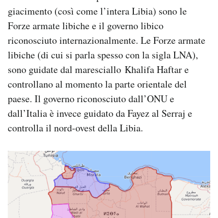
Notifiche mobile
giacimento (così come l’intera Libia) sono le
Regala il Post
Forze armate libiche e il governo libico
Hai bisogno di aiuto?
riconosciuto internazionalmente. Le Forze armate
Esci
libiche (di cui si parla spesso con la sigla LNA),
sono guidate dal maresciallo Khalifa Haftar e
controllano al momento la parte orientale del
paese. Il governo riconosciuto dall’ONU e
dall’Italia è invece guidato da Fayez al Serraj e
controlla il nord-ovest della Libia.