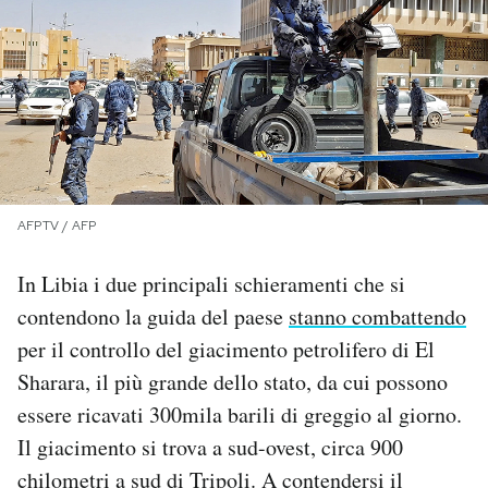
PODCAST
NEWSLETTER
I MIEI PREFERITI
AFPTV / AFP
SHOP
In Libia i due principali schieramenti che si
contendono la guida del paese
stanno combattendo
CALENDARIO
per il controllo del giacimento petrolifero di El
Sharara, il più grande dello stato, da cui possono
AREA PERSONALE
essere ricavati 300mila barili di greggio al giorno.
Il giacimento si trova a sud-ovest, circa 900
Area Personale
chilometri a sud di Tripoli. A contendersi il
Newsletter