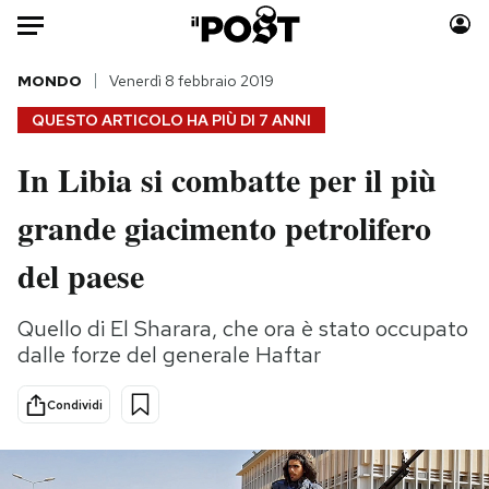
Auto
MONDO
Venerdì 8 febbraio 2019
QUESTO ARTICOLO HA PIÙ DI
7 ANNI
HOME
In Libia si combatte per il più
Italia
Moda
grande giacimento petrolifero
Mondo
Libri
Politica
Consumismi
del paese
Tecnologia
Storie/Idee
Internet
Ok Boomer!
Quello di El Sharara, che ora è stato occupato
Scienza
Media
dalle forze del generale Haftar
Cultura
Europa
Economia
Altrecose
Condividi
Sport
Mondiali calcio 2026