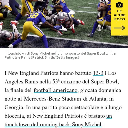
LE
PODCAST
ALTRE
FOTO
NEWSLETTER
I MIEI PREFERITI
Il touchdown di Sony Michel nell'ultimo quarto del Super Bowl LIII tra
Patriots e Rams (Patrick Smith/Getty Images)
SHOP
I New England Patriots hanno battuto
13-3
i Los
Angeles Rams nella 53ª edizione del Super Bowl,
CALENDARIO
la finale del
football americano
, giocata domenica
notte al Mercedes-Benz Stadium di Atlanta, in
AREA PERSONALE
Georgia. In una partita poco spettacolare e a lungo
bloccata, ai New England Patriots è bastato
un
Area Personale
touchdown del running back Sony Michel
Newsletter