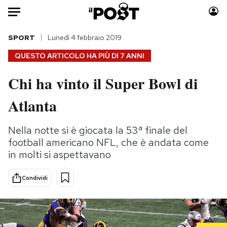
Auto
SPORT
Lunedì 4 febbraio 2019
QUESTO ARTICOLO HA PIÙ DI
7 ANNI
HOME
Chi ha vinto il Super Bowl di
Italia
Moda
Atlanta
Mondo
Libri
Politica
Consumismi
Nella notte si è giocata la 53ª finale del
Tecnologia
Storie/Idee
football americano NFL, che è andata come
Internet
Ok Boomer!
in molti si aspettavano
Scienza
Media
Cultura
Europa
Condividi
Economia
Altrecose
Sport
Mondiali calcio 2026