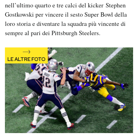
nell’ultimo quarto e tre calci del kicker Stephen
Notifiche mobile
Regala il Post
Gostkowski per vincere il sesto Super Bowl della
Hai bisogno di aiuto?
loro storia e diventare la squadra più vincente di
Esci
sempre al pari dei Pittsburgh Steelers.