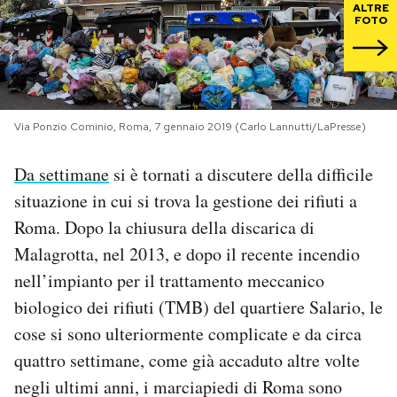
ALTRE
FOTO
PODCAST
NEWSLETTER
Via Ponzio Cominio, Roma, 7 gennaio 2019 (Carlo Lannutti/LaPresse)
I MIEI PREFERITI
Da settimane
si è tornati a discutere della difficile
situazione in cui si trova la gestione dei rifiuti a
SHOP
Roma. Dopo la chiusura della discarica di
Malagrotta, nel 2013, e dopo il recente incendio
CALENDARIO
nell’impianto per il trattamento meccanico
biologico dei rifiuti (TMB) del quartiere Salario, le
AREA PERSONALE
cose si sono ulteriormente complicate e da circa
quattro settimane, come già accaduto altre volte
Area Personale
negli ultimi anni, i marciapiedi di Roma sono
Newsletter