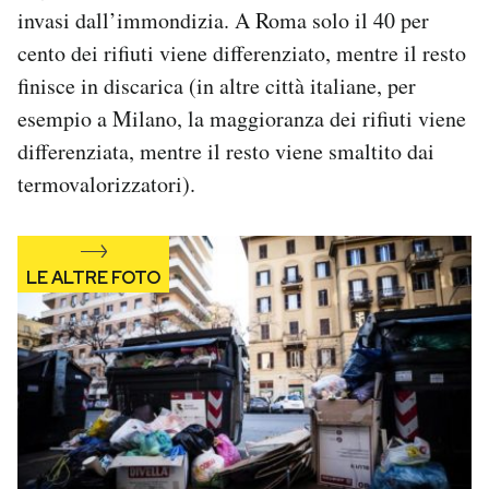
invasi dall’immondizia. A Roma solo il 40 per
Notifiche mobile
Regala il Post
cento dei rifiuti viene differenziato, mentre il resto
Hai bisogno di aiuto?
finisce in discarica (in altre città italiane, per
Esci
esempio a Milano, la maggioranza dei rifiuti viene
differenziata, mentre il resto viene smaltito dai
termovalorizzatori).