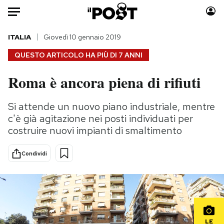
Auto
ITALIA
Giovedì 10 gennaio 2019
QUESTO ARTICOLO HA PIÙ DI
7 ANNI
HOME
Roma è ancora piena di rifiuti
Italia
Moda
Mondo
Libri
Si attende un nuovo piano industriale, mentre
Politica
Consumismi
c'è già agitazione nei posti individuati per
Tecnologia
Storie/Idee
costruire nuovi impianti di smaltimento
Internet
Ok Boomer!
Condividi
Scienza
Media
Cultura
Europa
Economia
Altrecose
Sport
Mondiali calcio 2026
LE