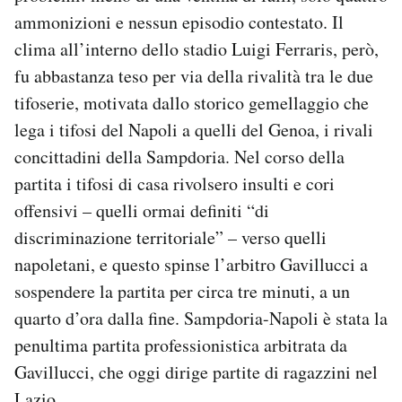
Notifiche mobile
ammonizioni e nessun episodio contestato. Il
Regala il Post
clima all’interno dello stadio Luigi Ferraris, però,
Hai bisogno di aiuto?
fu abbastanza teso per via della rivalità tra le due
Esci
tifoserie, motivata dallo storico gemellaggio che
lega i tifosi del Napoli a quelli del Genoa, i rivali
concittadini della Sampdoria. Nel corso della
partita i tifosi di casa rivolsero insulti e cori
offensivi – quelli ormai definiti “di
discriminazione territoriale” – verso quelli
napoletani, e questo spinse l’arbitro Gavillucci a
sospendere la partita per circa tre minuti, a un
quarto d’ora dalla fine. Sampdoria-Napoli è stata la
penultima partita professionistica arbitrata da
Gavillucci, che oggi dirige partite di ragazzini nel
Lazio.