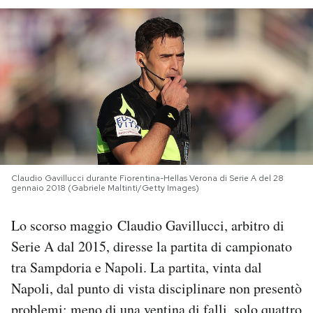
PODCAST
NEWSLETTER
I MIEI PREFERITI
SHOP
Claudio Gavillucci durante Fiorentina-Hellas Verona di Serie A del 28
gennaio 2018 (Gabriele Maltinti/Getty Images)
CALENDARIO
Lo scorso maggio Claudio Gavillucci, arbitro di
Serie A dal 2015, diresse la partita di campionato
AREA PERSONALE
tra Sampdoria e Napoli. La partita, vinta dal
Napoli, dal punto di vista disciplinare non presentò
Area Personale
Newsletter
problemi: meno di una ventina di falli, solo quattro