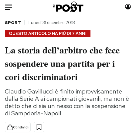
Auto
SPORT
Lunedì 31 dicembre 2018
QUESTO ARTICOLO HA PIÙ DI
7 ANNI
HOME
La storia dell’arbitro che fece
Italia
Moda
sospendere una partita per i
Mondo
Libri
Politica
Consumismi
cori discriminatori
Tecnologia
Storie/Idee
Internet
Ok Boomer!
Claudio Gavillucci è finito improvvisamente
Scienza
Media
dalla Serie A ai campionati giovanili, ma non è
Cultura
Europa
detto che ci sia un nesso con la sospensione
di Sampdoria-Napoli
Economia
Altrecose
Sport
Mondiali calcio 2026
Condividi