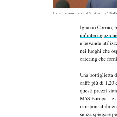
Notifiche mobile
Regala il Post
L'europarlamentare del Movimento 5 Stelle,
Hai bisogno di aiuto?
Esci
Ignazio Corrao, 
un’interrogazion
e bevande utilizza
nei luoghi che os
catering che forni
Una bottiglietta 
caffè più di 1,20
questi prezzi sian
M5S Europa – e c
irresponsabilment
senza spiegare p