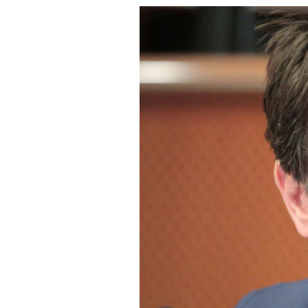
PODCAST
NEWSLETTER
I MIEI PREFERITI
SHOP
CALENDARIO
AREA PERSONALE
Area Personale
Newsletter