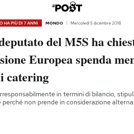
 HA PIÙ DI
7 ANNI
MONDO
Mercoledì 5 dicembre 2018
eputato del M5S ha chiest
ione Europea spenda men
di catering
rresponsabilmente in termini di bilancio, stipu
 perché non prende in considerazione alternat