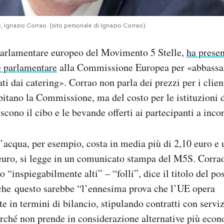
 Ignazio Corrao. (sito personale di Ignazio Corrao)
parlamentare europeo del Movimento 5 Stelle,
ha presen
e parlamentare
alla Commissione Europea per «abbassare
ti dai catering». Corrao non parla dei prezzi per i clien
pitano la Commissione, ma del costo per le istituzioni d
scono il cibo e le bevande offerti ai partecipanti a incon
d’acqua, per esempio, costa in media più di 2,10 euro e 
 euro, si legge in un comunicato stampa del M5S. Corra
o “inspiegabilmente alti” – “folli”, dice il titolo del pos
he questo sarebbe “l’ennesima prova che l’UE opera
e in termini di bilancio, stipulando contratti con serviz
erché non prende in considerazione alternative più eco