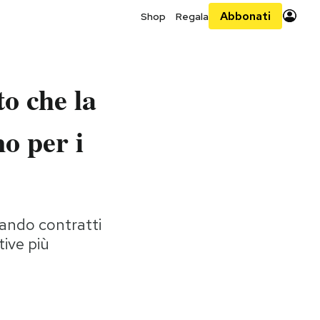
Abbonati
Shop
Regala
o che la
o per i
lando contratti
ive più