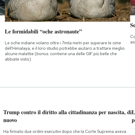
S
Le formidabili “oche astronaute”
Co
as
Le oche indiane volano oltre i 7mila metri per superare le cime
dell'Himalaya, e il loro studio potrebbe aiutarci a trattare meglio
alcune malattie (bonus: contiene una delle GIF più belle che
abbiate visto)
Trump contro il diritto alla cittadinanza per nascita, di
L
nuovo
p
Ha firmato due ordini esecutivi dopo che la Corte Suprema aveva