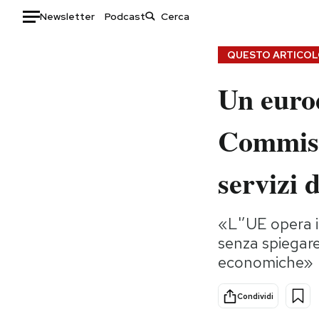
Newsletter
Podcast
Auto
QUESTO ARTICOLO
Un eurod
HOME
Italia
Moda
Commiss
Mondo
Libri
Politica
Consumismi
servizi 
Tecnologia
Storie/Idee
Internet
Ok Boomer!
«L'’UE opera i
Scienza
Media
senza spiegare
Cultura
Europa
economiche»
Economia
Altrecose
Sport
Mondiali calcio 2026
Condividi