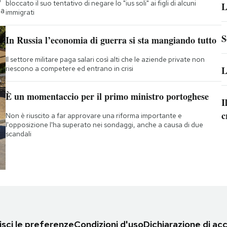
o
bloccato il suo tentativo di negare lo "ius soli" ai figli di alcuni
L
ta
immigrati
S
In Russia l’economia di guerra si sta mangiando tutto
Il settore militare paga salari così alti che le aziende private non
riescono a competere ed entrano in crisi
L
È un momentaccio per il primo ministro portoghese
I
c
Non è riuscito a far approvare una riforma importante e
l'opposizione l'ha superato nei sondaggi, anche a causa di due
scandali
sci le preferenze
Condizioni d'uso
Dichiarazione di acc