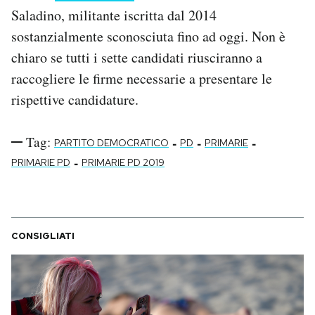
Notifiche mobile
Saladino, militante iscritta dal 2014
Regala il Post
sostanzialmente sconosciuta fino ad oggi. Non è
Hai bisogno di aiuto?
chiaro se tutti i sette candidati riusciranno a
Esci
raccogliere le firme necessarie a presentare le
rispettive candidature.
Tag:
-
-
-
PARTITO DEMOCRATICO
PD
PRIMARIE
-
PRIMARIE PD
PRIMARIE PD 2019
CONSIGLIATI