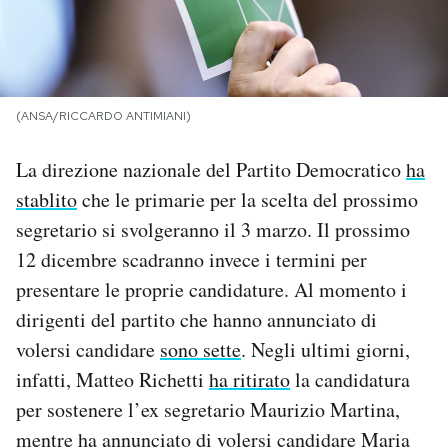
PODCAST
NEWSLETTER
(ANSA/RICCARDO ANTIMIANI)
La direzione nazionale del Partito Democratico
ha
I MIEI PREFERITI
stablito
che le primarie per la scelta del prossimo
segretario si svolgeranno il 3 marzo. Il prossimo
SHOP
12 dicembre scadranno invece i termini per
presentare le proprie candidature. Al momento i
CALENDARIO
dirigenti del partito che hanno annunciato di
volersi candidare
sono sette
. Negli ultimi giorni,
AREA PERSONALE
infatti, Matteo Richetti
ha ritirato
la candidatura
per sostenere l’ex segretario Maurizio Martina,
Area Personale
mentre
ha annunciato
di volersi candidare Maria
Newsletter