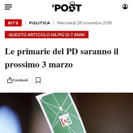
Auto
BITS
POLITICA
Mercoledì 28 novembre 2018
QUESTO ARTICOLO HA PIÙ DI
7 ANNI
HOME
Le primarie del PD saranno il
Italia
Moda
Mondo
Libri
prossimo 3 marzo
Politica
Consumismi
Tecnologia
Storie/Idee
Condividi
Internet
Ok Boomer!
Scienza
Media
Cultura
Europa
Economia
Altrecose
Sport
Mondiali calcio 2026