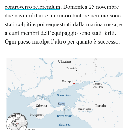
Notifiche mobile
controverso referendum
. Domenica 25 novembre
Regala il Post
due navi militari e un rimorchiatore ucraino sono
Hai bisogno di aiuto?
stati colpiti e poi sequestrati dalla marina russa, e
Esci
alcuni membri dell’equipaggio sono stati feriti.
Ogni paese incolpa l’altro per quanto è successo.