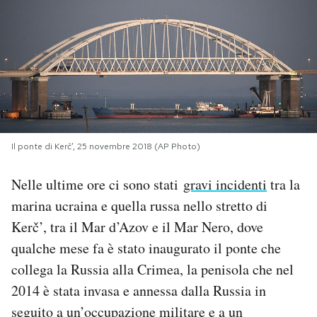
PODCAST
NEWSLETTER
I MIEI PREFERITI
Il ponte di Kerč’, 25 novembre 2018 (AP Photo)
SHOP
Nelle ultime ore ci sono stati
gravi incidenti
tra la
marina ucraina e quella russa nello stretto di
CALENDARIO
Kerč’, tra il Mar d’Azov e il Mar Nero, dove
qualche mese fa è stato inaugurato il ponte che
AREA PERSONALE
collega la Russia alla Crimea, la penisola che nel
2014 è stata invasa e annessa dalla Russia in
Area Personale
seguito a un’occupazione militare e a un
Newsletter