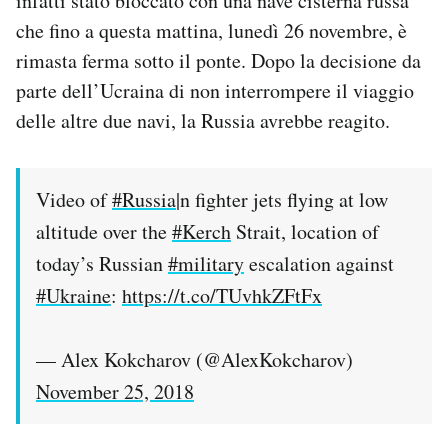
infatti stato bloccato con una nave cisterna russa
che fino a questa mattina, lunedì 26 novembre, è
rimasta ferma sotto il ponte. Dopo la decisione da
parte dell’Ucraina di non interrompere il viaggio
delle altre due navi, la Russia avrebbe reagito.
Video of
#Russia
|n fighter jets flying at low
altitude over the
#Kerch
Strait, location of
today’s Russian
#military
escalation against
#Ukraine
:
https://t.co/TUvhkZFtFx
— Alex Kokcharov (@AlexKokcharov)
November 25, 2018