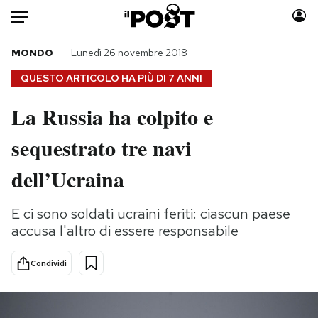
Auto
MONDO
Lunedì 26 novembre 2018
QUESTO ARTICOLO HA PIÙ DI
7 ANNI
HOME
La Russia ha colpito e
Italia
Moda
sequestrato tre navi
Mondo
Libri
Politica
Consumismi
dell’Ucraina
Tecnologia
Storie/Idee
Internet
Ok Boomer!
E ci sono soldati ucraini feriti: ciascun paese
Scienza
Media
accusa l'altro di essere responsabile
Cultura
Europa
Economia
Altrecose
Condividi
Sport
Mondiali calcio 2026