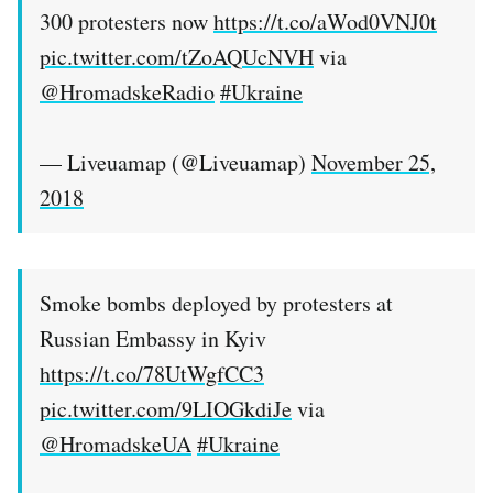
300 protesters now
https://t.co/aWod0VNJ0t
pic.twitter.com/tZoAQUcNVH
via
@HromadskeRadio
#Ukraine
— Liveuamap (@Liveuamap)
November 25,
2018
Smoke bombs deployed by protesters at
Russian Embassy in Kyiv
https://t.co/78UtWgfCC3
pic.twitter.com/9LIOGkdiJe
via
@HromadskeUA
#Ukraine