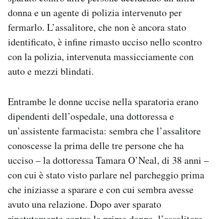
Notifiche mobile
donna e un agente di polizia intervenuto per
Regala il Post
fermarlo. L’assalitore, che non è ancora stato
Hai bisogno di aiuto?
identificato, è infine rimasto ucciso nello scontro
Esci
con la polizia, intervenuta massicciamente con
auto e mezzi blindati.
Entrambe le donne uccise nella sparatoria erano
dipendenti dell’ospedale, una dottoressa e
un’assistente farmacista: sembra che l’assalitore
conoscesse la prima delle tre persone che ha
ucciso – la dottoressa Tamara O’Neal, di 38 anni –
con cui è stato visto parlare nel parcheggio prima
che iniziasse a sparare e con cui sembra avesse
avuto una relazione. Dopo aver sparato
ripetutamente contro la prima donna, l’assalitore