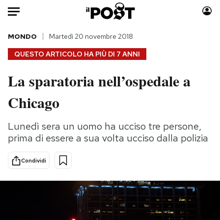
Auto
MONDO
Martedì 20 novembre 2018
QUESTO ARTICOLO HA PIÙ DI
7 ANNI
HOME
La sparatoria nell’ospedale a
Italia
Moda
Chicago
Mondo
Libri
Politica
Consumismi
Lunedì sera un uomo ha ucciso tre persone,
Tecnologia
Storie/Idee
prima di essere a sua volta ucciso dalla polizia
Internet
Ok Boomer!
Scienza
Media
Condividi
Cultura
Europa
Economia
Altrecose
Sport
Mondiali calcio 2026