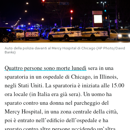
PODCAST
NEWSLETTER
Auto della polizia davanti al Mercy Hospital di Chicago (AP Photo/David
I MIEI PREFERITI
Banks)
Quattro persone sono morte lunedì
sera in una
SHOP
sparatoria in un ospedale di Chicago, in Illinois,
negli Stati Uniti. La sparatoria è iniziata alle 15.00
CALENDARIO
ora locale (in Italia era già sera). Un uomo ha
sparato contro una donna nel parcheggio del
AREA PERSONALE
Mercy Hospital, in una zona centrale della città,
poi è entrato nell’edificio dell’ospedale e ha
Area Personale
Newsletter
sparato contro altre persone uccidendo un’altra