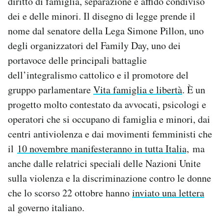
diritto di famiglia, separazione e affido condiviso
Notifiche mobile
dei e delle minori. Il disegno di legge prende il
Regala il Post
nome dal senatore della Lega Simone Pillon, uno
Hai bisogno di aiuto?
degli organizzatori del Family Day, uno dei
Esci
portavoce delle principali battaglie
dell’integralismo cattolico e il promotore del
gruppo parlamentare
Vita famiglia e libertà
. È un
progetto molto contestato da avvocati, psicologi e
operatori che si occupano di famiglia e minori, dai
centri antiviolenza e dai movimenti femministi che
il
10 novembre manifesteranno in tutta Italia,
ma
anche dalle relatrici speciali delle Nazioni Unite
sulla violenza e la discriminazione contro le donne
che lo scorso 22 ottobre hanno
inviato una lettera
al governo italiano.