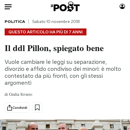
Auto
POLITICA
Sabato 10 novembre 2018
QUESTO ARTICOLO HA PIÙ DI
7 ANNI
HOME
Il ddl Pillon, spiegato bene
Italia
Moda
Mondo
Libri
Vuole cambiare le leggi su separazione,
Politica
Consumismi
divorzio e affido condiviso dei minori: è molto
Tecnologia
Storie/Idee
contestato da più fronti, con gli stessi
argomenti
Internet
Ok Boomer!
Scienza
Media
di
Giulia Siviero
Cultura
Europa
Economia
Altrecose
Condividi
Sport
Mondiali calcio 2026