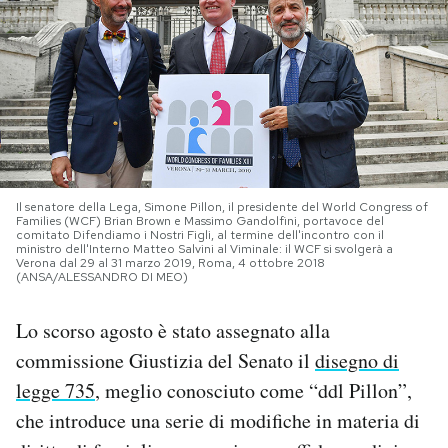
PODCAST
NEWSLETTER
I MIEI PREFERITI
Il senatore della Lega, Simone Pillon, il presidente del World Congress of
Families (WCF) Brian Brown e Massimo Gandolfini, portavoce del
comitato Difendiamo i Nostri Figli, al termine dell'incontro con il
SHOP
ministro dell'Interno Matteo Salvini al Viminale: il WCF si svolgerà a
Verona dal 29 al 31 marzo 2019, Roma, 4 ottobre 2018
(ANSA/ALESSANDRO DI MEO)
CALENDARIO
Lo scorso agosto è stato assegnato alla
commissione Giustizia del Senato il
disegno di
AREA PERSONALE
legge 735
, meglio conosciuto come “ddl Pillon”,
Area Personale
che introduce una serie di modifiche in materia di
Newsletter