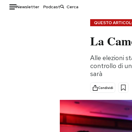
Newsletter
Podcast
Auto
QUESTO ARTICOLO
La Camer
HOME
Italia
Moda
Alle elezioni 
Mondo
Libri
controllo di u
Politica
Consumismi
sarà
Tecnologia
Storie/Idee
Internet
Ok Boomer!
Condividi
Scienza
Media
Cultura
Europa
Economia
Altrecose
Sport
Mondiali calcio 2026