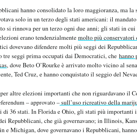
blicani hanno consolidato la loro maggioranza, ma la s
votava solo in un terzo degli stati americani: il mandato
ato si rinnova per un terzo ogni due anni; gli stati in cui 
 elezioni erano tendenzialmente
molto più conservatori 
tici dovevano difendere molti più seggi dei Repubblica
o tre seggi prima occupati dai Democratici, che
hanno 
xas
, dove Beto O’Rourke è arrivato molto vicino al sen
nte, Ted Cruz, e hanno conquistato il seggio del Neva
 per altre elezioni importanti che non riguardavano il C
eferendum – approvato –
sull’uso ricreativo della mari
i di 36 stati. In Florida e Ohio, gli stati più importanti 
 dei Repubblicani, che già governavano; in Illinois, Ka
n e Michigan, dove governavano i Repubblicani, hanno 