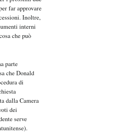
per far approvare
essioni. Inoltre,
cumenti interni
 cosa che può
na parte
nsa che Donald
ocedura di
chiesta
ata dalla Camera
oti dei
dente serve
atunitense).