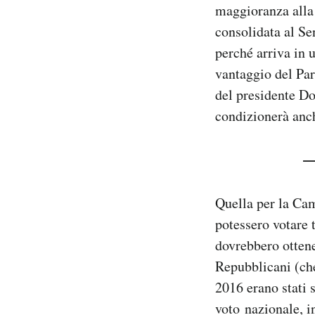
maggioranza alla
Notifiche mobile
consolidata al Se
Regala il Post
Hai bisogno di aiuto?
perché arriva in 
Esci
vantaggio del Par
del presidente Do
condizionerà anch
Quella per la Cam
potessero votare t
dovrebbero ottene
Repubblicani (che
2016 erano stati 
voto nazionale, i