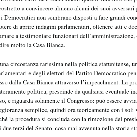
ostretto a convincere almeno alcuni dei suoi avversari 
e i Democratici non sembrano disposti a fare grandi conc
otere di aprire indagini parlamentari, ottenere atti e do
amare a testimoniare funzionari dell’amministrazione,
idire molto la Casa Bianca.
 una circostanza rarissima nella politica statunitense, u
arlamentari e degli elettori del Partito Democratico pe
so dalla Casa Bianca attraverso l’impeachment. La pr
eramente politica, prescinde da qualsiasi eventuale in
rso, e riguarda solamente il Congresso: può essere avvi
gioranza semplice, quindi ora teoricamente con i soli v
hé la procedura si concluda con la rimozione del presi
i due terzi del Senato, cosa mai avvenuta nella storia st