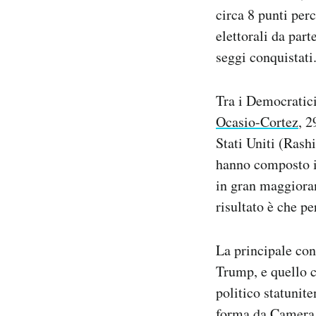
circa 8 punti per
elettorali da par
seggi conquistati
Tra i Democratici
Ocasio-Cortez
, 2
Stati Uniti (Rash
hanno composto il
in gran maggioran
risultato è che p
La principale con
Trump, e quello c
politico statunit
forma da Camera e