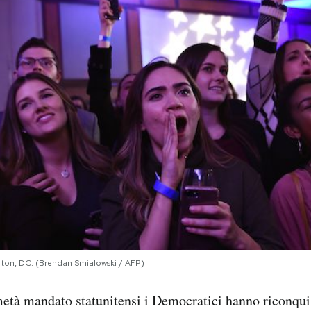
gton, DC. (Brendan Smialowski / AFP)
metà mandato statunitensi i Democratici hanno riconqui