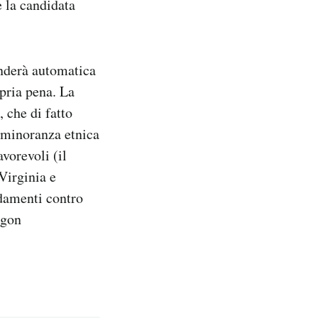
 la candidata
enderà automatica
opria pena. La
 che di fatto
 minoranza etnica
avorevoli (il
Virginia e
ndamenti contro
egon