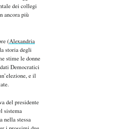
ntale dei collegi
in ancora più
re (
Alexandria
a storia degli
ime stime le donne
idati Democratici
n’elezione, e il
ate.
va del presidente
el sistema
a nella stessa
er i prossimi due