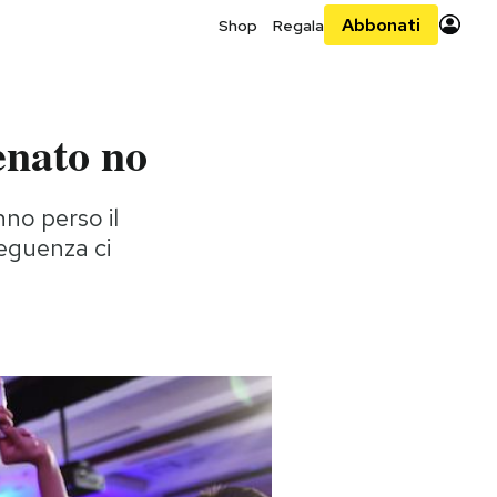
Abbonati
Shop
Regala
enato no
nno perso il
eguenza ci