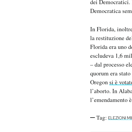
dei Democratici. 
Democratica sembr
In Florida, inolt
la restituzione d
Florida era uno de
escludeva 1,6 mil
– dal processo ele
quorum era stato 
Oregon
si è votat
l’aborto. In Alab
l’emendamento è 
Tag:
ELEZIONI M