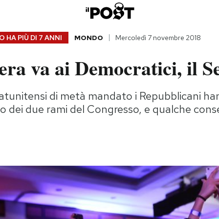
 HA PIÙ DI
7 ANNI
MONDO
Mercoledì 7 novembre 2018
a va ai Democratici, il S
statunitensi di metà mandato i Repubblicani ha
no dei due rami del Congresso, e qualche cons