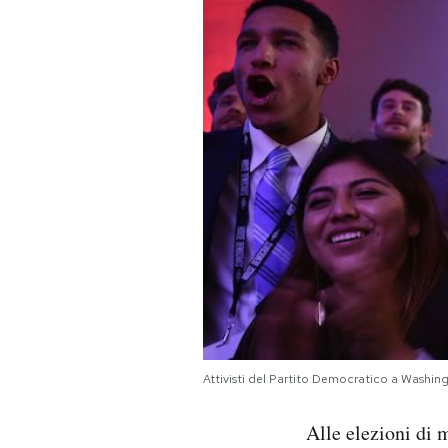
PODCAST
NEWSLETTER
I MIEI PREFERITI
SHOP
CALENDARIO
AREA PERSONALE
Attivisti del Partito Democratico a Washin
Area Personale
Alle elezioni di 
Newsletter