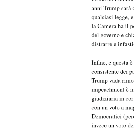
anni Trump sarà c
qualsiasi legge, 
la Camera ha il p
del governo e chi
distrarre e infast
Infine, e questa è
consistente dei p
Trump vada rimos
impeachment è int
giudiziaria in co
con un voto a mag
Democratici (perc
invece un voto de