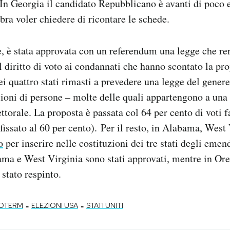
In Georgia il candidato Repubblicano è avanti di poco e
a voler chiedere di ricontare le schede.
re, è stata approvata con un referendum una legge che r
el diritto di voto ai condannati che hanno scontato la pr
i quattro stati rimasti a prevedere una legge del genere,
ioni di persone – molte delle quali appartengono a una
ttorale. La proposta è passata col 64 per cento di voti f
fissato al 60 per cento). Per il resto, in Alabama, West 
o
per inserire nelle costituzioni dei tre stati degli eme
ama e West Virginia sono stati approvati, mentre in Or
stato respinto.
-
-
IDTERM
ELEZIONI USA
STATI UNITI