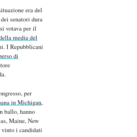
ituazione era del
 dei senatori dura
si votava per il
della media del
ni. I Repubblicani
perso di
atore
da.
ongresso, per
juana in Michigan
,
in ballo, hanno
nsas, Maine, New
vinto i candidati