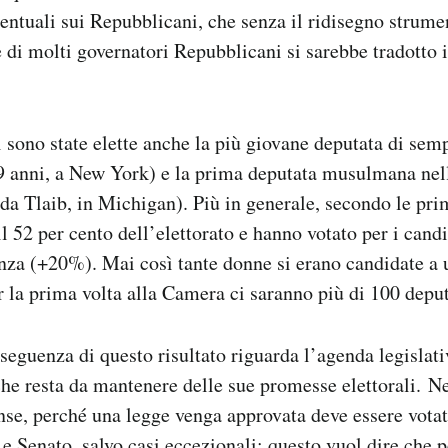
centuali sui Repubblicani, che senza il ridisegno strume
te di molti governatori Repubblicani si sarebbe tradotto 
.
 sono state elette anche la più giovane deputata di semp
9 anni, a New York) e la prima deputata musulmana nell
ida Tlaib, in Michigan). Più in generale, secondo le pr
 52 per cento dell’elettorato e hanno votato per i cand
za (+20%). Mai così tante donne si erano candidate a u
er la prima volta alla Camera ci saranno più di 100 deput
seguenza di questo risultato riguarda l’agenda legislati
he resta da mantenere delle sue promesse elettorali. N
ense, perché una legge venga approvata deve essere votat
 Senato, salvo casi eccezionali: questo vuol dire che p