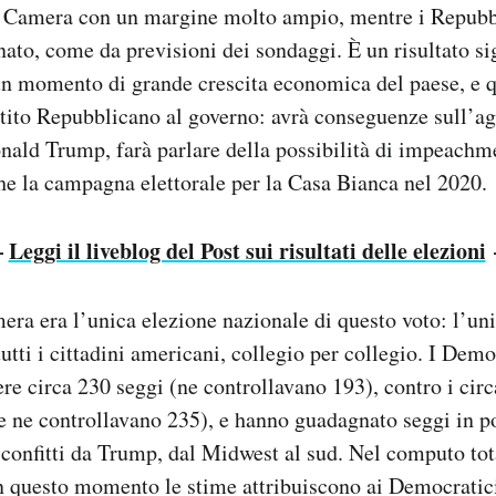
 Camera con un margine molto ampio, mentre i Repubb
nato, come da previsioni dei sondaggi. È un risultato si
un momento di grande crescita economica del paese, e qu
tito Repubblicano al governo: avrà conseguenze sull’ag
nald Trump, farà parlare della possibilità di impeachm
e la campagna elettorale per la Casa Bianca nel 2020.
—
Leggi il liveblog del Post sui risultati delle elezioni
era era l’unica elezione nazionale di questo voto: l’uni
utti i cittadini americani, collegio per collegio. I Demo
re circa 230 seggi (ne controllavano 193), contro i circ
 ne controllavano 235), e hanno guadagnato seggi in pos
sconfitti da Trump, dal Midwest al sud. Nel computo tot
n questo momento le stime attribuiscono ai Democratic