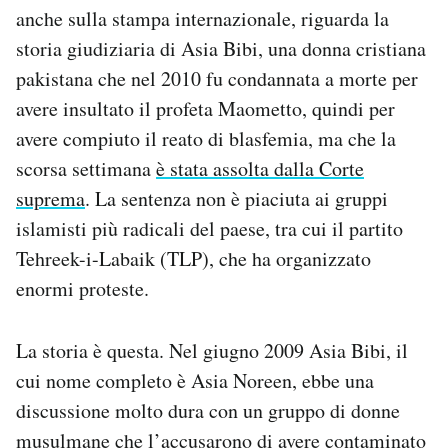
anche sulla stampa internazionale, riguarda la
Notifiche mobile
Regala il Post
storia giudiziaria di Asia Bibi, una donna cristiana
Hai bisogno di aiuto?
pakistana che nel 2010 fu condannata a morte per
Esci
avere insultato il profeta Maometto, quindi per
avere compiuto il reato di blasfemia, ma che la
scorsa settimana
è stata assolta dalla Corte
suprema
. La sentenza non è piaciuta ai gruppi
islamisti più radicali del paese, tra cui il partito
Tehreek-i-Labaik (TLP), che ha organizzato
enormi proteste.
La storia è questa. Nel giugno 2009 Asia Bibi, il
cui nome completo è Asia Noreen, ebbe una
discussione molto dura con un gruppo di donne
musulmane che l’accusarono di avere contaminato