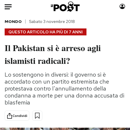
Auto
MONDO
Sabato 3 novembre 2018
QUESTO ARTICOLO HA PIÙ DI
7 ANNI
HOME
Il Pakistan si è arreso agli
Italia
Moda
islamisti radicali?
Mondo
Libri
Politica
Consumismi
Lo sostengono in diversi: il governo si è
Tecnologia
Storie/Idee
accordato con un partito estremista che
Internet
Ok Boomer!
protestava contro l'annullamento della
Scienza
Media
condanna a morte per una donna accusata di
Cultura
Europa
blasfemia
Economia
Altrecose
Sport
Mondiali calcio 2026
Condividi