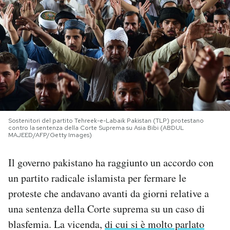
PODCAST
NEWSLETTER
I MIEI PREFERITI
Sostenitori del partito Tehreek-e-Labaik Pakistan (TLP) protestano
SHOP
contro la sentenza della Corte Suprema su Asia Bibi (ABDUL
MAJEED/AFP/Getty Images)
CALENDARIO
Il governo pakistano ha raggiunto un accordo con
un partito radicale islamista per fermare le
AREA PERSONALE
proteste che andavano avanti da giorni relative a
una sentenza della Corte suprema su un caso di
Area Personale
blasfemia. La vicenda,
di cui si è molto parlato
Newsletter