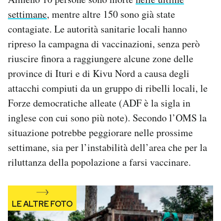
Notifiche mobile
settimane
, mentre altre 150 sono già state
Regala il Post
contagiate. Le autorità sanitarie locali hanno
Hai bisogno di aiuto?
ripreso la campagna di vaccinazioni, senza però
Esci
riuscire finora a raggiungere alcune zone delle
province di Ituri e di Kivu Nord a causa degli
attacchi compiuti da un gruppo di ribelli locali, le
Forze democratiche alleate (ADF è la sigla in
inglese con cui sono più note). Secondo l’OMS la
situazione potrebbe peggiorare nelle prossime
settimane, sia per l’instabilità dell’area che per la
riluttanza della popolazione a farsi vaccinare.