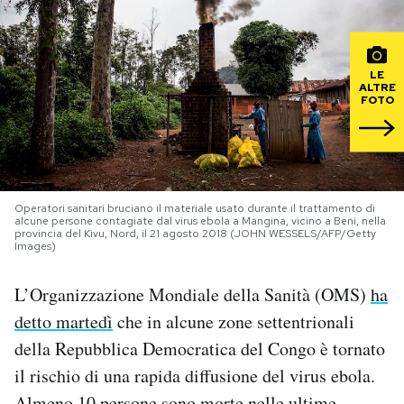
PODCAST
LE
ALTRE
NEWSLETTER
FOTO
I MIEI PREFERITI
Operatori sanitari bruciano il materiale usato durante il trattamento di
SHOP
alcune persone contagiate dal virus ebola a Mangina, vicino a Beni, nella
provincia del Kivu, Nord, il 21 agosto 2018 (JOHN WESSELS/AFP/Getty
Images)
CALENDARIO
L’Organizzazione Mondiale della Sanità (OMS)
ha
detto martedì
che in alcune zone settentrionali
AREA PERSONALE
della Repubblica Democratica del Congo è tornato
Area Personale
il rischio di una rapida diffusione del virus ebola.
Newsletter
Almeno 10 persone sono morte
nelle ultime