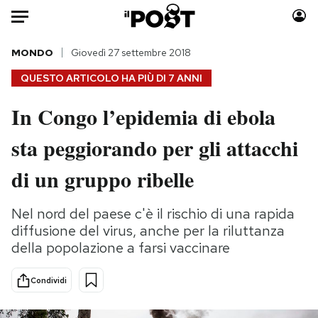
Auto
MONDO
Giovedì 27 settembre 2018
QUESTO ARTICOLO HA PIÙ DI
7 ANNI
HOME
In Congo l’epidemia di ebola
Italia
Moda
sta peggiorando per gli attacchi
Mondo
Libri
Politica
Consumismi
di un gruppo ribelle
Tecnologia
Storie/Idee
Internet
Ok Boomer!
Nel nord del paese c'è il rischio di una rapida
Scienza
Media
diffusione del virus, anche per la riluttanza
Cultura
Europa
della popolazione a farsi vaccinare
Economia
Altrecose
Condividi
Sport
Mondiali calcio 2026