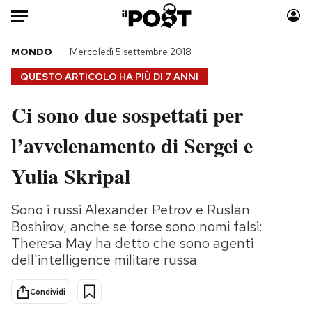
Auto
MONDO
Mercoledì 5 settembre 2018
QUESTO ARTICOLO HA PIÙ DI
7 ANNI
HOME
Ci sono due sospettati per
Italia
Moda
l’avvelenamento di Sergei e
Mondo
Libri
Politica
Consumismi
Yulia Skripal
Tecnologia
Storie/Idee
Internet
Ok Boomer!
Sono i russi Alexander Petrov e Ruslan
Scienza
Media
Boshirov, anche se forse sono nomi falsi:
Cultura
Europa
Theresa May ha detto che sono agenti
dell'intelligence militare russa
Economia
Altrecose
Sport
Mondiali calcio 2026
Condividi