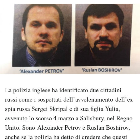
PODCAST
NEWSLETTER
I MIEI PREFERITI
SHOP
La polizia inglese ha identificato due cittadini
CALENDARIO
russi come i sospettati dell’avvelenamento dell’ex
spia russa Sergei Skripal e di sua figlia Yulia,
AREA PERSONALE
avvenuto lo scorso 4 marzo a Salisbury, nel Regno
Unito. Sono Alexander Petrov e Ruslan Boshirov,
Area Personale
anche se la polizia ha detto di credere che questi
Newsletter