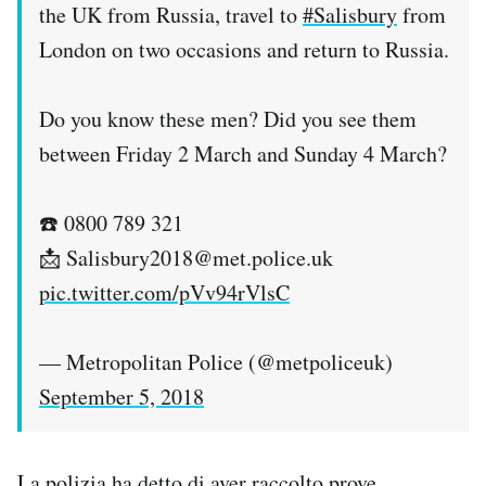
the UK from Russia, travel to
#Salisbury
from
London on two occasions and return to Russia.
Do you know these men? Did you see them
between Friday 2 March and Sunday 4 March?
☎️ 0800 789 321
📩 Salisbury2018@met.police.uk
pic.twitter.com/pVv94rVlsC
— Metropolitan Police (@metpoliceuk)
September 5, 2018
La polizia ha detto di aver raccolto prove