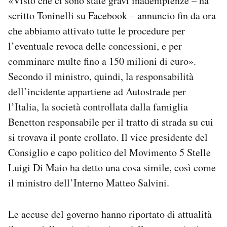
«Visto che ci sono state gravi inadempienze – ha
Notifiche mobile
scritto Toninelli su Facebook – annuncio fin da ora
Regala il Post
che abbiamo attivato tutte le procedure per
Hai bisogno di aiuto?
l’eventuale revoca delle concessioni, e per
Esci
comminare multe fino a 150 milioni di euro».
Secondo il ministro, quindi, la responsabilità
dell’incidente appartiene ad Autostrade per
l’Italia, la società controllata dalla famiglia
Benetton responsabile per il tratto di strada su cui
si trovava il ponte crollato. Il vice presidente del
Consiglio e capo politico del Movimento 5 Stelle
Luigi Di Maio ha detto una cosa simile, così come
il ministro dell’Interno Matteo Salvini.
Le accuse del governo hanno riportato di attualità