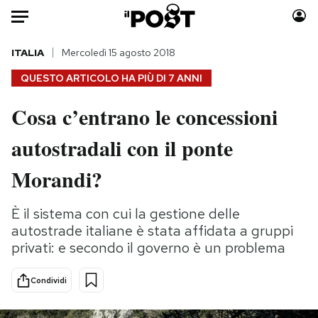
Auto
ITALIA
Mercoledì 15 agosto 2018
QUESTO ARTICOLO HA PIÙ DI
7 ANNI
HOME
Cosa c’entrano le concessioni
Italia
Moda
autostradali con il ponte
Mondo
Libri
Politica
Consumismi
Morandi?
Tecnologia
Storie/Idee
Internet
Ok Boomer!
È il sistema con cui la gestione delle
Scienza
Media
autostrade italiane è stata affidata a gruppi
Cultura
Europa
privati: e secondo il governo è un problema
Economia
Altrecose
Condividi
Sport
Mondiali calcio 2026