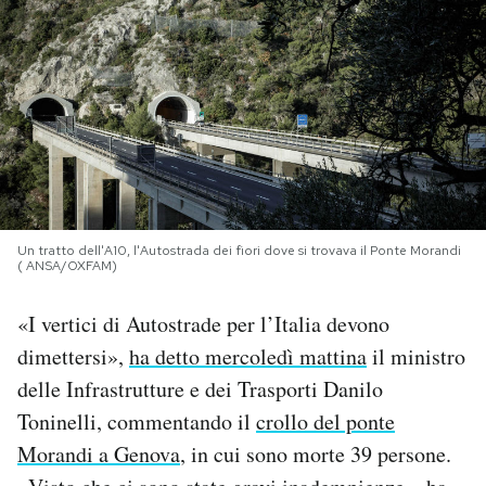
PODCAST
NEWSLETTER
I MIEI PREFERITI
Un tratto dell'A10, l'Autostrada dei fiori dove si trovava il Ponte Morandi
SHOP
( ANSA/OXFAM)
«I vertici di Autostrade per l’Italia devono
CALENDARIO
dimettersi»,
ha detto mercoledì mattina
il ministro
delle Infrastrutture e dei Trasporti Danilo
AREA PERSONALE
Toninelli, commentando il
crollo del ponte
Area Personale
Morandi a Genova
, in cui sono morte 39 persone.
Newsletter