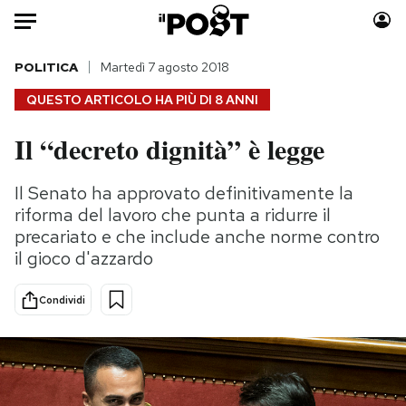
Auto
POLITICA
Martedì 7 agosto 2018
QUESTO ARTICOLO HA PIÙ DI
8 ANNI
HOME
Il “decreto dignità” è legge
Italia
Moda
Mondo
Libri
Il Senato ha approvato definitivamente la
Politica
Consumismi
riforma del lavoro che punta a ridurre il
Tecnologia
Storie/Idee
precariato e che include anche norme contro
il gioco d'azzardo
Internet
Ok Boomer!
Scienza
Media
Condividi
Cultura
Europa
Economia
Altrecose
Sport
Mondiali calcio 2026