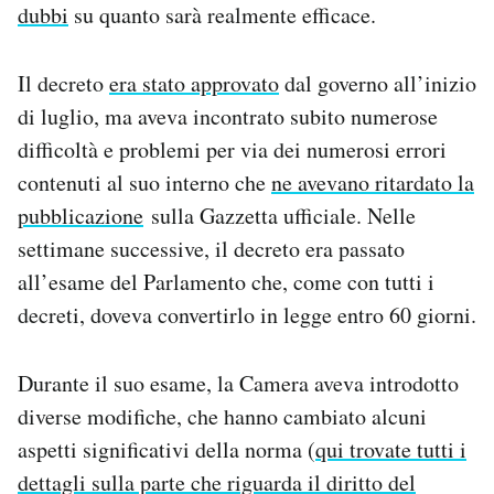
dubbi
su quanto sarà realmente efficace.
Notifiche mobile
Regala il Post
Hai bisogno di aiuto?
Il decreto
era stato approvato
dal governo all’inizio
Esci
di luglio, ma aveva incontrato subito numerose
difficoltà e problemi per via dei numerosi errori
contenuti al suo interno che
ne avevano ritardato la
pubblicazione
sulla Gazzetta ufficiale. Nelle
settimane successive, il decreto era passato
all’esame del Parlamento che, come con tutti i
decreti, doveva convertirlo in legge entro 60 giorni.
Durante il suo esame, la Camera aveva introdotto
diverse modifiche, che hanno cambiato alcuni
aspetti significativi della norma (
qui trovate tutti i
dettagli sulla parte che riguarda il diritto del