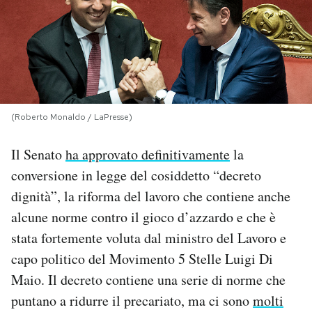
PODCAST
NEWSLETTER
(Roberto Monaldo / LaPresse)
I MIEI PREFERITI
Il Senato
ha approvato definitivamente
la
SHOP
conversione in legge del cosiddetto “decreto
dignità”, la riforma del lavoro che contiene anche
CALENDARIO
alcune norme contro il gioco d’azzardo e che è
stata fortemente voluta dal ministro del Lavoro e
capo politico del Movimento 5 Stelle Luigi Di
AREA PERSONALE
Maio. Il decreto contiene una serie di norme che
Area Personale
puntano a ridurre il precariato, ma ci sono
molti
Newsletter