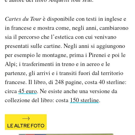
Notifiche mobile
Regala il Post
Cartes du Tour
è disponibile con testi in inglese e
Hai bisogno di aiuto?
in francese e mostra come, negli anni, cambiarono
Esci
sia il percorso che l’estetica con cui venivano
presentati sulle cartine. Negli anni si aggiungono
per esempio le montagne, prima i Pirenei e poi le
Alpi; i trasferimenti in treno e in aereo e le
partenze, gli arrivi e i transiti fuori dal territorio
francese. Il libro, di 248 pagine, costa 40 sterline:
circa
45 euro
. Ne esiste anche una versione da
collezione del libro: costa
150 sterline
.