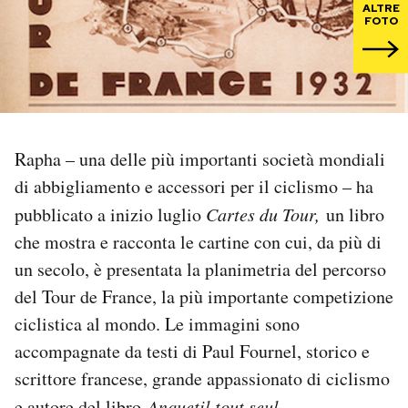
ALTRE
FOTO
PODCAST
NEWSLETTER
Rapha – una delle più importanti società mondiali
I MIEI PREFERITI
di abbigliamento e accessori per il ciclismo – ha
pubblicato a inizio luglio
Cartes du Tour,
un libro
SHOP
che mostra e racconta le cartine con cui, da più di
un secolo, è presentata la planimetria del percorso
CALENDARIO
del Tour de France, la più importante competizione
ciclistica al mondo. Le immagini sono
AREA PERSONALE
accompagnate da testi di Paul Fournel, storico e
scrittore francese, grande appassionato di ciclismo
Area Personale
Newsletter
e autore del libro
Anquetil tout seul.