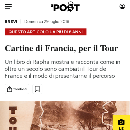
Auto
BREVI
Domenica 29 luglio 2018
QUESTO ARTICOLO HA PIÙ DI
8 ANNI
HOME
Cartine di Francia, per il Tour
Italia
Moda
Mondo
Libri
Un libro di Rapha mostra e racconta come in
Politica
Consumismi
oltre un secolo sono cambiati il Tour de
Tecnologia
Storie/Idee
France e il modo di presentarne il percorso
Internet
Ok Boomer!
Condividi
Scienza
Media
Cultura
Europa
Economia
Altrecose
Sport
Mondiali calcio 2026
LE