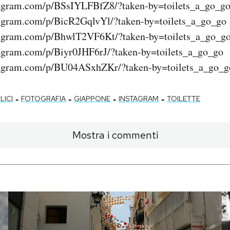
tagram.com/p/BSsIYLFBfZ8/?taken-by=toilets_a_go_g
tagram.com/p/BicR2GqlvYl/?taken-by=toilets_a_go_go
tagram.com/p/BhwlT2VF6Kt/?taken-by=toilets_a_go_g
tagram.com/p/Biyr0JHF6rJ/?taken-by=toilets_a_go_go
tagram.com/p/BU04ASxhZKr/?taken-by=toilets_a_go_g
-
-
-
-
LICI
FOTOGRAFIA
GIAPPONE
INSTAGRAM
TOILETTE
Mostra i commenti