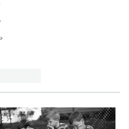
o
o
o