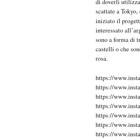
di doverli utiliz
scattate a Tokyo,
PODCAST
iniziato il proge
interessato all’ar
NEWSLETTER
sono a forma di t
castelli o che son
I MIEI PREFERITI
rosa.
SHOP
https://www.ins
https://www.ins
CALENDARIO
https://www.ins
https://www.ins
https://www.ins
AREA PERSONALE
https://www.ins
Area Personale
https://www.ins
Newsletter