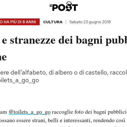
 HA PIÙ DI
8 ANNI
CULTURA
Sabato 23 giugno 2018
 e stranezze dei bagni pubb
ne
ere dell'alfabeto, di albero o di castello, racco
ilets_a_go_go
gram
@toilets_a_go_go
raccoglie foto dei bagni pubblici
sano essere strani, belli e interessanti, rendendo così 