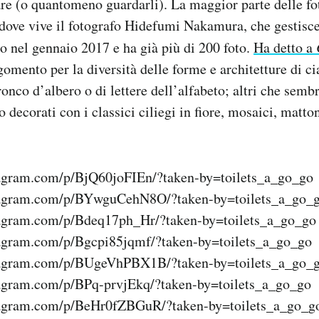
zare (o quantomeno guardarli). La maggior parte delle fo
 dove vive il fotografo Hidefumi Nakamura, che gestisce
tto nel gennaio 2017 e ha già più di 200 foto.
Ha detto a
gomento per la diversità delle forme e architetture di c
ronco d’albero o di lettere dell’alfabeto; altri che semb
o decorati con i classici ciliegi in fiore, mosaici, matton
tagram.com/p/BjQ60joFIEn/?taken-by=toilets_a_go_go
tagram.com/p/BYwguCehN8O/?taken-by=toilets_a_go_
tagram.com/p/Bdeq17ph_Hr/?taken-by=toilets_a_go_go
tagram.com/p/Bgcpi85jqmf/?taken-by=toilets_a_go_go
tagram.com/p/BUgeVhPBX1B/?taken-by=toilets_a_go_
tagram.com/p/BPq-prvjEkq/?taken-by=toilets_a_go_go
tagram.com/p/BeHr0fZBGuR/?taken-by=toilets_a_go_g