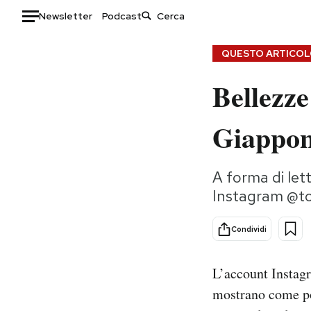
Newsletter
Podcast
Auto
QUESTO ARTICOLO
Bellezze
HOME
Italia
Moda
Giappo
Mondo
Libri
Politica
Consumismi
A forma di lett
Tecnologia
Storie/Idee
Instagram @to
Internet
Ok Boomer!
Scienza
Media
Condividi
Cultura
Europa
Economia
Altrecose
L’account Insta
Sport
Mondiali calcio 2026
mostrano come pos