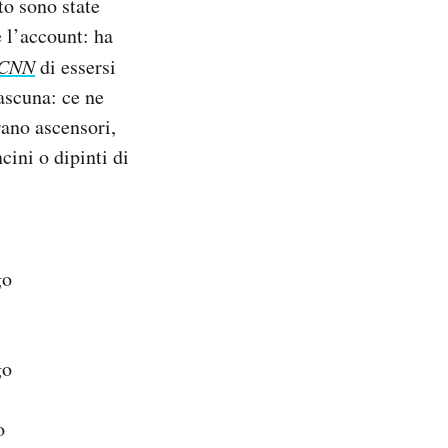
to sono state
 l’account: ha
CNN
di essersi
iascuna: ce ne
rano ascensori,
cini o dipinti di
go
go
o