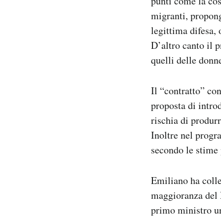
punti come la cos
migranti, propong
legittima difesa, 
D’altro canto il 
quelli delle donn
Il “contratto” con
proposta di intro
rischia di produr
Inoltre nel pro
secondo le stime 
Emiliano ha colle
maggioranza del P
primo ministro un