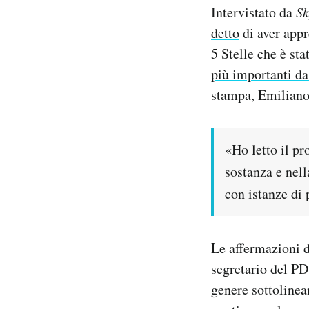
Intervistato da
S
Notifiche mobile
Regala il Post
detto
di aver appr
Hai bisogno di aiuto?
5 Stelle che è sta
Esci
più importanti da
stampa, Emiliano 
«Ho letto il pr
sostanza e nel
con istanze di
Le affermazioni di
segretario del PD
genere sottolinea