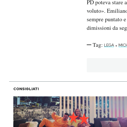
PD poteva stare a
voluto». Emiliano 
sempre puntato e 
dimissioni da seg
Tag:
-
LEGA
MIC
CONSIGLIATI