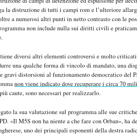
truzione di campi di detenzione ed espulsione per decin
a la distruzione di tutti i campi rom e l’ulteriore alla
oltre a numerosi altri punti in netto contrasto con le po
programma non include nulla sui diritti civili e praticam
e.
tiene diversi altri elementi controversi e molto criticat
durre una qualche forma di vincolo di mandato, una dis
re gravi distorsioni al funzionamento democratico del 
gramma
non viene indicato dove recuperare i circa 70 mili
più caute, sono necessari per realizzarlo.
gato la sua valutazione sul programma alle sue critiche
D. «Il M5S non ha niente a che fare con Orban», ha det
gherese, uno dei principali esponenti della destra radic