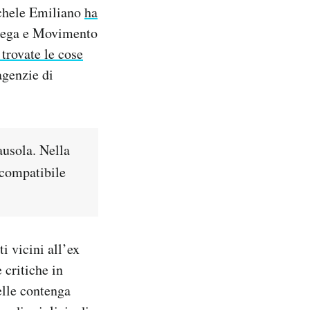
ichele Emiliano
ha
a Lega e Movimento
 trovate le cose
agenzie di
ausola. Nella
 compatibile
i vicini all’ex
 critiche in
elle contenga