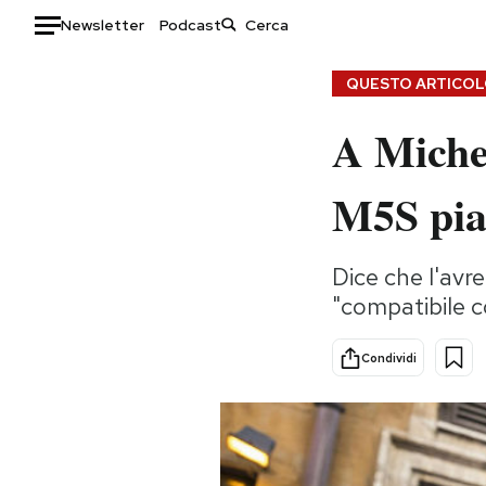
Newsletter
Podcast
Auto
QUESTO ARTICOLO
A Miche
HOME
Italia
Moda
M5S pia
Mondo
Libri
Politica
Consumismi
Dice che l'avre
Tecnologia
Storie/Idee
"compatibile c
Internet
Ok Boomer!
Scienza
Media
Condividi
Cultura
Europa
Economia
Altrecose
Sport
Mondiali calcio 2026