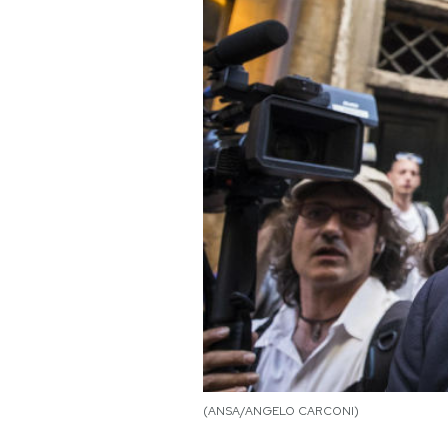
PODCAST
NEWSLETTER
I MIEI PREFERITI
SHOP
CALENDARIO
AREA PERSONALE
Area Personale
(ANSA/ANGELO CARCONI)
Newsletter