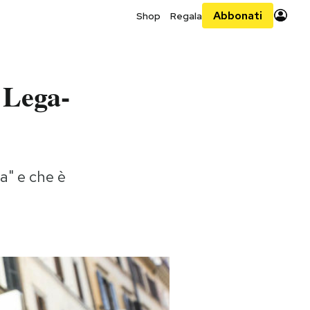
Abbonati
Shop
Regala
 Lega-
la" e che è