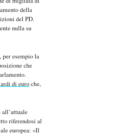
e di migliaia di
rgamento della
sizioni del PD.
ente nulla su
i, per esempio la
posizione che
Parlamento.
ardi di euro
che,
 all’attuale
to riferendosi al
ale europea: «Il