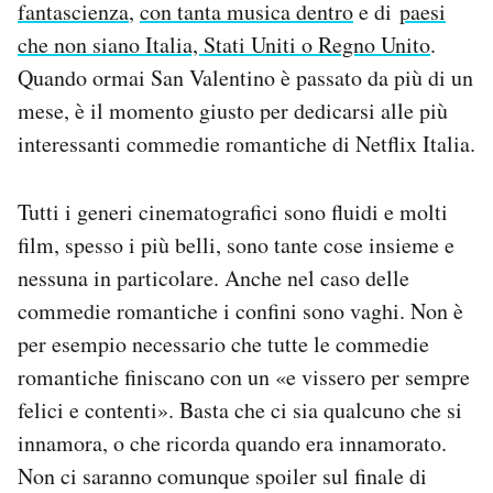
fantascienza
,
con tanta musica dentro
e di
paesi
Notifiche mobile
che non siano Italia, Stati Uniti o Regno Unito
.
Regala il Post
Quando ormai San Valentino è passato da più di un
Hai bisogno di aiuto?
Esci
mese, è il momento giusto per dedicarsi alle più
interessanti commedie romantiche di Netflix Italia.
Tutti i generi cinematografici sono fluidi e molti
film, spesso i più belli, sono tante cose insieme e
nessuna in particolare. Anche nel caso delle
commedie romantiche i confini sono vaghi. Non è
per esempio necessario che tutte le commedie
romantiche finiscano con un «e vissero per sempre
felici e contenti». Basta che ci sia qualcuno che si
innamora, o che ricorda quando era innamorato.
Non ci saranno comunque spoiler sul finale di