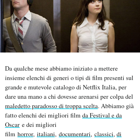
PODCAST
NEWSLETTER
I MIEI PREFERITI
Da qualche mese abbiamo iniziato a mettere
SHOP
insieme elenchi di generi o tipi di film presenti sul
grande e mutevole catalogo di Netflix Italia, per
CALENDARIO
dare una mano a chi dovesse arenarsi per colpa del
maledetto paradosso di troppa scelta
. Abbiamo già
fatto elenchi dei migliori film
da Festival e da
AREA PERSONALE
Oscar
e dei migliori
Area Personale
film
horror
,
italiani,
documentari
,
classici
,
di
Newsletter