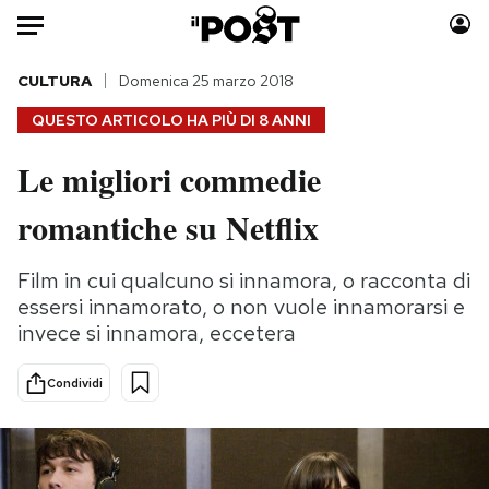
Auto
CULTURA
Domenica 25 marzo 2018
QUESTO ARTICOLO HA PIÙ DI
8 ANNI
HOME
Le migliori commedie
Italia
Moda
romantiche su Netflix
Mondo
Libri
Politica
Consumismi
Film in cui qualcuno si innamora, o racconta di
Tecnologia
Storie/Idee
essersi innamorato, o non vuole innamorarsi e
Internet
Ok Boomer!
invece si innamora, eccetera
Scienza
Media
Cultura
Europa
Condividi
Economia
Altrecose
Sport
Mondiali calcio 2026