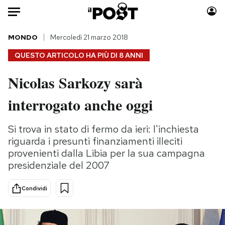
Auto
MONDO
Mercoledì 21 marzo 2018
QUESTO ARTICOLO HA PIÙ DI
8 ANNI
HOME
Nicolas Sarkozy sarà
Italia
Moda
interrogato anche oggi
Mondo
Libri
Politica
Consumismi
Si trova in stato di fermo da ieri: l'inchiesta
Tecnologia
Storie/Idee
riguarda i presunti finanziamenti illeciti
Internet
Ok Boomer!
provenienti dalla Libia per la sua campagna
Scienza
Media
presidenziale del 2007
Cultura
Europa
Economia
Altrecose
Condividi
Sport
Mondiali calcio 2026