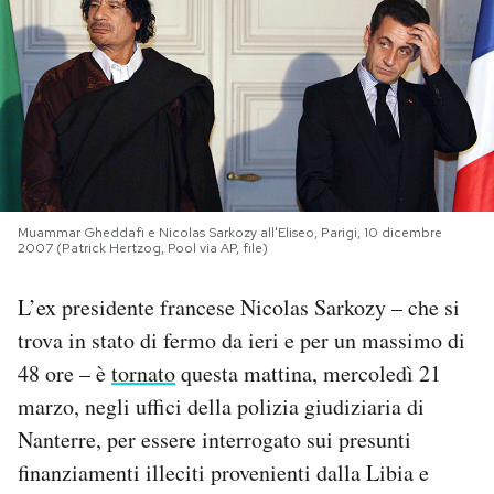
PODCAST
NEWSLETTER
I MIEI PREFERITI
Muammar Gheddafi e Nicolas Sarkozy all'Eliseo, Parigi, 10 dicembre
2007 (Patrick Hertzog, Pool via AP, file)
SHOP
L’ex presidente francese Nicolas Sarkozy – che si
CALENDARIO
trova in stato di fermo da ieri e per un massimo di
48 ore – è
tornato
questa mattina, mercoledì 21
marzo, negli uffici della polizia giudiziaria di
AREA PERSONALE
Nanterre, per essere interrogato sui presunti
Area Personale
finanziamenti illeciti provenienti dalla Libia e
Newsletter