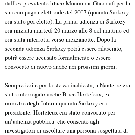
dall’ex presidente libico Muammar Gheddafi per la
Notifiche mobile
sua campagna elettorale del 2007 (quando Sarkozy
Regala il Post
era stato poi eletto). La prima udienza di Sarkozy
Hai bisogno di aiuto?
Esci
era iniziata martedì 20 marzo alle 8 del mattino ed
era stata interrotta verso mezzanotte. Dopo la
seconda udienza Sarkozy potrà essere rilasciato,
potrà essere accusato formalmente o essere
convocato di nuovo anche nei prossimi giorni.
Sempre ieri e per la stessa inchiesta, a Nanterre era
stato interrogato anche Brice Hortefeux, ex
ministro degli Interni quando Sarkozy era
presidente: Hortefeux era stato convocato per
un’udienza pubblica, che consente agli
investigatori di ascoltare una persona sospettata di