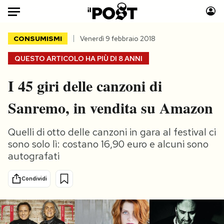
Auto
CONSUMISMI
Venerdì 9 febbraio 2018
QUESTO ARTICOLO HA PIÙ DI
8 ANNI
HOME
I 45 giri delle canzoni di
Italia
Moda
Mondo
Libri
Sanremo, in vendita su Amazon
Politica
Consumismi
Tecnologia
Storie/Idee
Quelli di otto delle canzoni in gara al festival ci
Internet
Ok Boomer!
sono solo lì: costano 16,90 euro e alcuni sono
autografati
Scienza
Media
Cultura
Europa
Condividi
Economia
Altrecose
Sport
Mondiali calcio 2026