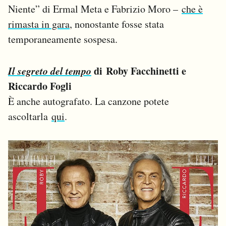
Niente” di Ermal Meta e Fabrizio Moro –
che è
Notifiche mobile
Regala il Post
rimasta in gara
, nonostante fosse stata
Hai bisogno di aiuto?
temporaneamente sospesa.
Esci
Il segreto del tempo
di Roby Facchinetti e
Riccardo Fogli
È anche autografato. La canzone potete
ascoltarla
qui
.