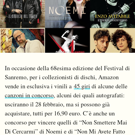
PODCAST
NEWSLETTER
I MIEI PREFERITI
In occasione della 68esima edizione del Festival di
SHOP
Sanremo, per i collezionisti di dischi, Amazon
vende in esclusiva i vinili a
45 giri
di alcune delle
CALENDARIO
canzoni in concorso
, alcuni dei quali autografati:
usciranno il 28 febbraio, ma si possono già
AREA PERSONALE
acquistare, tutti per 16,90 euro. C’è anche un
concorso per vincere quelli di “Non Smettere Mai
Area Personale
Di Cercarmi” di Noemi e di “Non Mi Avete Fatto
Newsletter