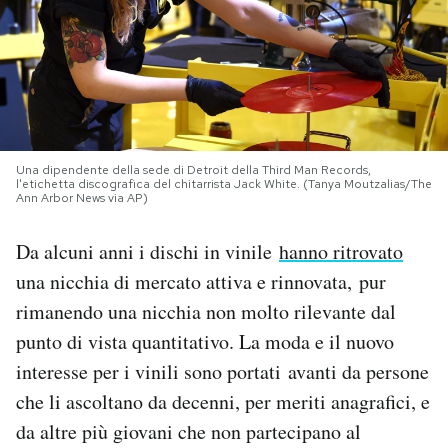
PODCAST
NEWSLETTER
Una dipendente della sede di Detroit della Third Man Records,
I MIEI PREFERITI
l'etichetta discografica del chitarrista Jack White. (Tanya Moutzalias/The
Ann Arbor News via AP)
SHOP
Da alcuni anni i dischi in vinile
hanno ritrovato
una nicchia di mercato attiva e rinnovata, pur
CALENDARIO
rimanendo una nicchia non molto rilevante dal
punto di vista quantitativo. La moda e il nuovo
interesse per i vinili sono portati avanti da persone
AREA PERSONALE
che li ascoltano da decenni, per meriti anagrafici, e
Area Personale
da altre più giovani che non partecipano al
Newsletter