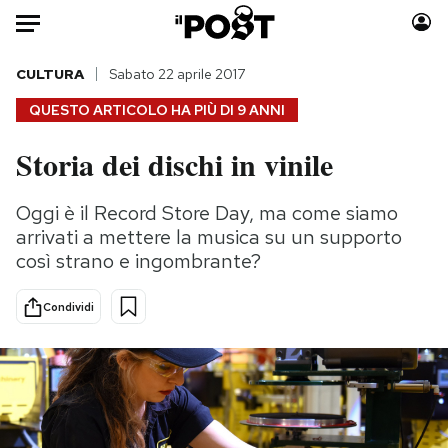
Auto
CULTURA
Sabato 22 aprile 2017
QUESTO ARTICOLO HA PIÙ DI
9 ANNI
HOME
Storia dei dischi in vinile
Italia
Moda
Mondo
Libri
Oggi è il Record Store Day, ma come siamo
Politica
Consumismi
arrivati a mettere la musica su un supporto
Tecnologia
Storie/Idee
così strano e ingombrante?
Internet
Ok Boomer!
Condividi
Scienza
Media
Cultura
Europa
Economia
Altrecose
Sport
Mondiali calcio 2026