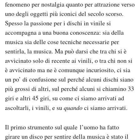
fenomeno per nostalgia quanto per attrazione verso
Notifiche mobile
uno degli oggetti più iconici del secolo scorso.
Regala il Post
Hai bisogno di aiuto?
Spesso la passione per i dischi in vinile si
Esci
accompagna a una buona conoscenza: sia della
musica sia delle cose tecniche necessarie per
sentirla, la musica. Ma può darsi che tra chi si è
avvicinato solo di recente ai vinili, o tra chi non si
è avvicinato ma ne è comunque incuriosito, ci sia
un po’ di confusione sul perché alcuni dischi siano
più grossi di altri, sul perché alcuni si chiamino 33
giri e altri 45 giri, su come ci siamo arrivati ad
ascoltarli, i vinili, e su
quando
ci siamo arrivati.
Il primo strumento sul quale l’uomo ha fatto
girare un disco per sentire della musica è stato il