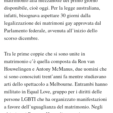
matrimonio alla mezzanotte del primo giorno
Notifiche mobile
disponibile, cioè oggi. Per la legge australiana,
Regala il Post
infatti, bisognava aspettare 30 giorni dalla
Hai bisogno di aiuto?
legalizzazione dei matrimoni gay approvata dal
Esci
Parlamento federale, avvenuta all’inizio dello
scorso dicembre.
Tra le prime coppie che si sono unite in
matrimonio c’è quella composta da Ron van
Houwelingen e Antony McManus, due uomini che
si sono conosciuti trent’anni fa mentre studiavano
arti dello spettacolo a Melbourne. Entrambi hanno
militato in Equal Love, gruppo per i diritti delle
persone LGBTI che ha organizzato manifestazioni
a favore dell’uguaglianza del matrimonio. Negli