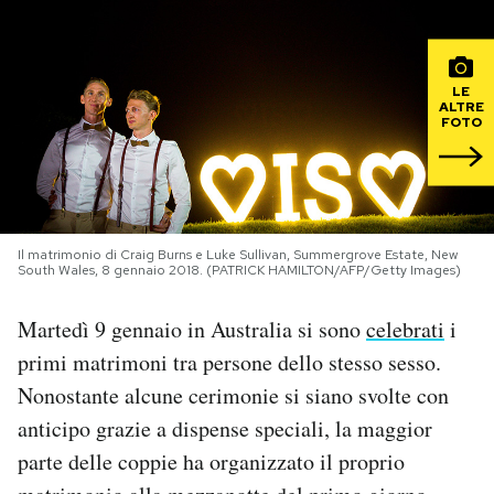
PODCAST
LE
ALTRE
NEWSLETTER
FOTO
I MIEI PREFERITI
Il matrimonio di Craig Burns e Luke Sullivan, Summergrove Estate, New
SHOP
South Wales, 8 gennaio 2018. (PATRICK HAMILTON/AFP/Getty Images)
Martedì 9 gennaio in Australia si sono
celebrati
i
CALENDARIO
primi matrimoni tra persone dello stesso sesso.
Nonostante alcune cerimonie si siano svolte con
AREA PERSONALE
anticipo grazie a dispense speciali, la maggior
Area Personale
parte delle coppie ha organizzato il proprio
Newsletter