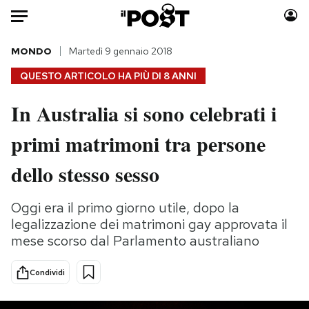
Auto
MONDO
Martedì 9 gennaio 2018
QUESTO ARTICOLO HA PIÙ DI
8 ANNI
HOME
In Australia si sono celebrati i
Italia
Moda
primi matrimoni tra persone
Mondo
Libri
Politica
Consumismi
dello stesso sesso
Tecnologia
Storie/Idee
Internet
Ok Boomer!
Oggi era il primo giorno utile, dopo la
Scienza
Media
legalizzazione dei matrimoni gay approvata il
Cultura
Europa
mese scorso dal Parlamento australiano
Economia
Altrecose
Condividi
Sport
Mondiali calcio 2026